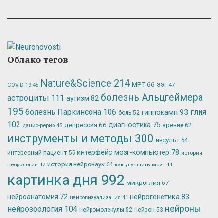
Облако тегов
Nature&Science
214
МРТ
66
ЭЭГ
47
COVID-19
45
болезнь Альцгеймера
астроциты
111
аутизм
82
195
болезнь Паркинсона
106
глия
гиппокамп
93
боль
52
102
депрессия
66
диагностика
75
зрение
62
данио-рерио
45
инструменты и методы
300
инсульт
64
интерфейс мозг-компьютер
78
интересный пациент
55
история
история нейронаук
64
неврологии
47
как улучшить мозг
44
картинка дня
992
микроглия
67
нейрогенетика
83
нейроанатомия
72
нейровизуализация
41
нейроны
нейрозоология
104
нейромолекулы
52
нейрон
53