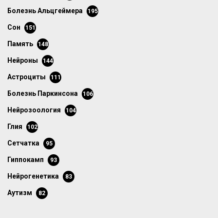
болезнь Альцгеймера
195
сон
151
память
148
нейроны
144
астроциты
111
болезнь Паркинсона
106
нейрозоология
104
глия
102
сетчатка
95
гиппокамп
93
нейрогенетика
83
аутизм
82