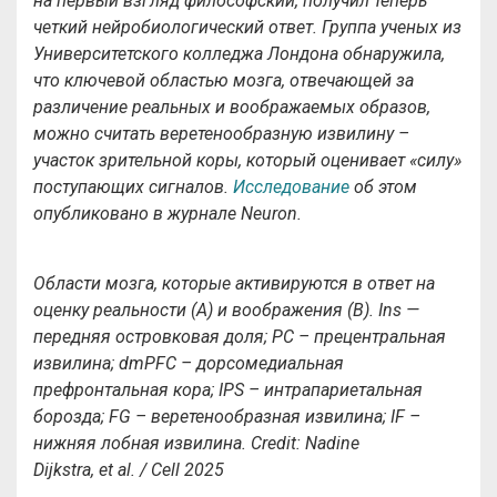
на первый взгляд философский, получил теперь
четкий нейробиологический ответ. Группа ученых из
Университетского колледжа Лондона обнаружила,
что ключевой областью мозга, отвечающей за
различение реальных и воображаемых образов,
можно считать веретенообразную извилину –
участок зрительной коры, который оценивает «силу»
поступающих сигналов.
Исследование
об этом
опубликовано в журнале Neuron.
Области мозга, которые активируются в ответ на
оценку реальности (А) и воображения (B). Ins —
передняя островковая доля; PC – прецентральная
извилина; dmPFC – дорсомедиальная
префронтальная кора; IPS – интрапариетальная
борозда; FG – веретенообразная извилина; IF –
нижняя лобная извилина.
Credit
:
Nadine
Dijkstra
,
et
al
. /
Cell
2025