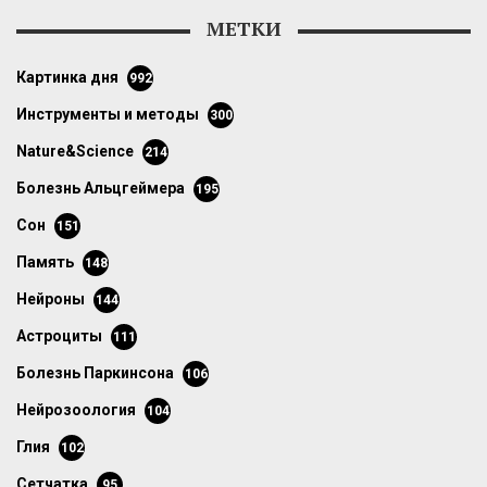
МЕТКИ
картинка дня
992
инструменты и методы
300
Nature&Science
214
болезнь Альцгеймера
195
сон
151
память
148
нейроны
144
астроциты
111
болезнь Паркинсона
106
нейрозоология
104
глия
102
сетчатка
95