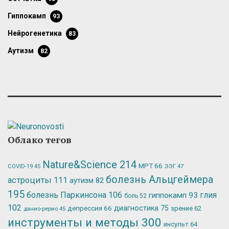
гиппокамп
93
нейрогенетика
83
аутизм
82
Облако тегов
Nature&Science
214
МРТ
66
ЭЭГ
47
COVID-19
45
болезнь Альцгеймера
астроциты
111
аутизм
82
195
болезнь Паркинсона
106
глия
гиппокамп
93
боль
52
102
депрессия
66
диагностика
75
зрение
62
данио-рерио
45
инструменты и методы
300
инсульт
64