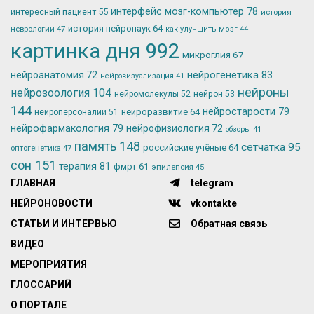
интерфейс мозг-компьютер
78
интересный пациент
55
история
история нейронаук
64
неврологии
47
как улучшить мозг
44
картинка дня
992
микроглия
67
нейрогенетика
83
нейроанатомия
72
нейровизуализация
41
нейроны
нейрозоология
104
нейромолекулы
52
нейрон
53
144
нейростарости
79
нейроразвитие
64
нейроперсоналии
51
нейрофармакология
79
нейрофизиология
72
обзоры
41
память
148
сетчатка
95
российские учёные
64
оптогенетика
47
сон
151
терапия
81
фмрт
61
эпилепсия
45
ГЛАВНАЯ
telegram
НЕЙРОНОВОСТИ
vkontakte
СТАТЬИ И ИНТЕРВЬЮ
Обратная связь
ВИДЕО
МЕРОПРИЯТИЯ
ГЛОССАРИЙ
О ПОРТАЛЕ