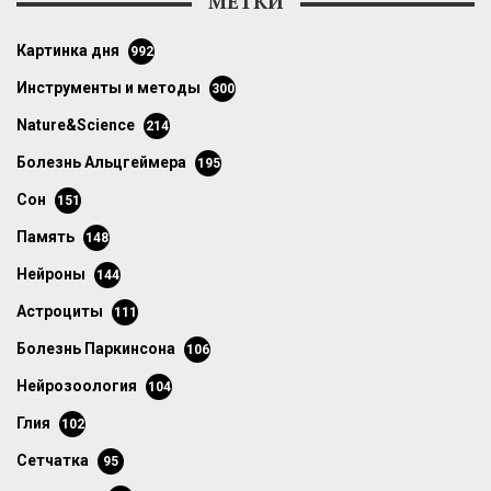
МЕТКИ
картинка дня
992
инструменты и методы
300
Nature&Science
214
болезнь Альцгеймера
195
сон
151
память
148
нейроны
144
астроциты
111
болезнь Паркинсона
106
нейрозоология
104
глия
102
сетчатка
95