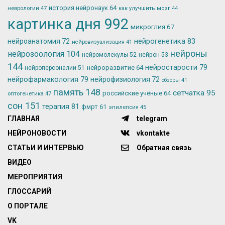
история нейронаук
64
неврологии
47
как улучшить мозг
44
картинка дня
992
микроглия
67
нейрогенетика
83
нейроанатомия
72
нейровизуализация
41
нейроны
нейрозоология
104
нейромолекулы
52
нейрон
53
144
нейростарости
79
нейроразвитие
64
нейроперсоналии
51
нейрофармакология
79
нейрофизиология
72
обзоры
41
память
148
сетчатка
95
российские учёные
64
оптогенетика
47
сон
151
терапия
81
фмрт
61
эпилепсия
45
ГЛАВНАЯ
telegram
НЕЙРОНОВОСТИ
vkontakte
СТАТЬИ И ИНТЕРВЬЮ
Обратная связь
ВИДЕО
МЕРОПРИЯТИЯ
ГЛОССАРИЙ
О ПОРТАЛЕ
VK