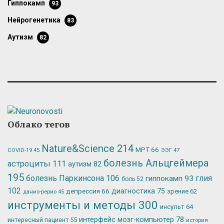
гиппокамп
93
нейрогенетика
83
аутизм
82
Облако тегов
Nature&Science
214
МРТ
66
ЭЭГ
47
COVID-19
45
болезнь Альцгеймера
астроциты
111
аутизм
82
195
болезнь Паркинсона
106
глия
гиппокамп
93
боль
52
102
депрессия
66
диагностика
75
зрение
62
данио-рерио
45
инструменты и методы
300
инсульт
64
интерфейс мозг-компьютер
78
интересный пациент
55
история