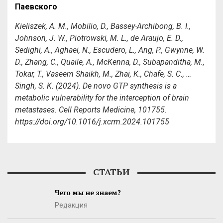
Паевского
Kieliszek, A. M., Mobilio, D., Bassey-Archibong, B. I.,
Johnson, J. W., Piotrowski, M. L., de Araujo, E. D.,
Sedighi, A., Aghaei, N., Escudero, L., Ang, P., Gwynne, W.
D., Zhang, C., Quaile, A., McKenna, D., Subapanditha, M.,
Tokar, T., Vaseem Shaikh, M., Zhai, K., Chafe, S. C., …
Singh, S. K. (2024). De novo GTP synthesis is a
metabolic vulnerability for the interception of brain
metastases. Cell Reports Medicine, 101755.
https://doi.org/10.1016/j.xcrm.2024.101755
СТАТЬИ
Чего мы не знаем?
Редакция