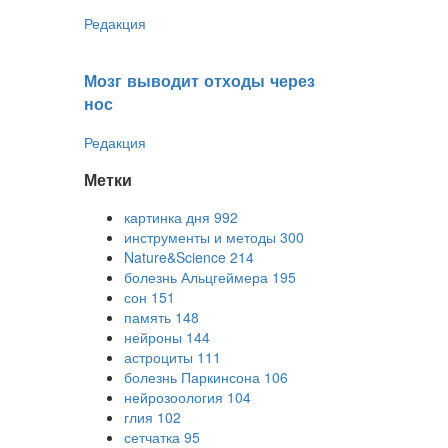
Редакция
Мозг выводит отходы через
нос
Редакция
Метки
картинка дня
992
инструменты и методы
300
Nature&Science
214
болезнь Альцгеймера
195
сон
151
память
148
нейроны
144
астроциты
111
болезнь Паркинсона
106
нейрозоология
104
глия
102
сетчатка
95