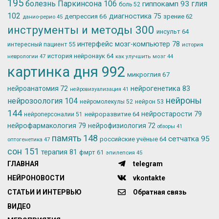
195
болезнь Паркинсона
106
глия
гиппокамп
93
боль
52
102
депрессия
66
диагностика
75
зрение
62
данио-рерио
45
инструменты и методы
300
инсульт
64
интерфейс мозг-компьютер
78
интересный пациент
55
история
история нейронаук
64
неврологии
47
как улучшить мозг
44
картинка дня
992
микроглия
67
нейрогенетика
83
нейроанатомия
72
нейровизуализация
41
нейроны
нейрозоология
104
нейромолекулы
52
нейрон
53
144
нейростарости
79
нейроразвитие
64
нейроперсоналии
51
нейрофармакология
79
нейрофизиология
72
обзоры
41
память
148
сетчатка
95
российские учёные
64
оптогенетика
47
сон
151
терапия
81
фмрт
61
эпилепсия
45
ГЛАВНАЯ
telegram
НЕЙРОНОВОСТИ
vkontakte
СТАТЬИ И ИНТЕРВЬЮ
Обратная связь
ВИДЕО