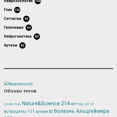
нейрозоология
104
глия
102
сетчатка
95
гиппокамп
93
нейрогенетика
83
аутизм
82
Облако тегов
Nature&Science
214
МРТ
66
ЭЭГ
47
COVID-19
45
болезнь Альцгеймера
астроциты
111
аутизм
82