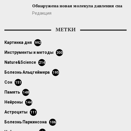
Обнаружена новая молекула давления сна
Редакция
МЕТКИ
картинка дня
992
инструменты и методы
300
Nature&Science
214
болезнь Альцгеймера
195
сон
151
память
148
нейроны
144
астроциты
111
болезнь Паркинсона
106