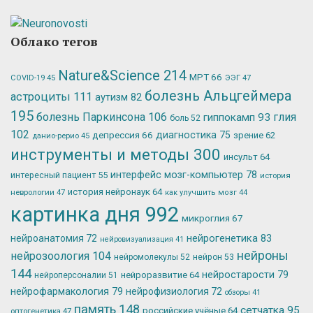
Облако тегов
Nature&Science
214
МРТ
66
ЭЭГ
47
COVID-19
45
болезнь Альцгеймера
астроциты
111
аутизм
82
195
болезнь Паркинсона
106
глия
гиппокамп
93
боль
52
102
депрессия
66
диагностика
75
зрение
62
данио-рерио
45
инструменты и методы
300
инсульт
64
интерфейс мозг-компьютер
78
интересный пациент
55
история
история нейронаук
64
неврологии
47
как улучшить мозг
44
картинка дня
992
микроглия
67
нейрогенетика
83
нейроанатомия
72
нейровизуализация
41
нейроны
нейрозоология
104
нейромолекулы
52
нейрон
53
144
нейростарости
79
нейроразвитие
64
нейроперсоналии
51
нейрофармакология
79
нейрофизиология
72
обзоры
41
память
148
сетчатка
95
российские учёные
64
оптогенетика
47