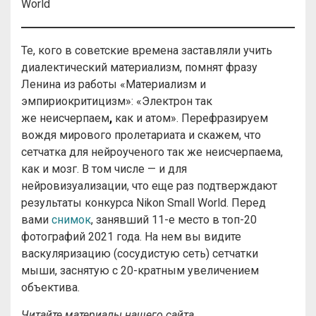
World
Те, кого в советские времена заставляли учить
диалектический материализм, помнят фразу
Ленина из работы «Материализм и
эмпириокритицизм»: «Электрон так
же неисчерпаем
,
как и атом». Перефразируем
вождя мирового пролетариата и скажем, что
сетчатка для нейроученого так же неисчерпаема,
как и мозг. В том числе — и для
нейровизуализации, что еще раз подтверждают
результаты конкурса Nikon Small World. Перед
вами
снимок
, занявший 11-е место в топ-20
фотографий 2021 года. На нем вы видите
васкуляризацию (сосудистую сеть) сетчатки
мыши, заснятую с 20-кратным увеличением
объектива.
Читайте материалы нашего сайта