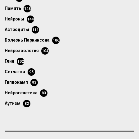
память
148
нейроны
144
астроциты
111
болезнь Паркинсона
106
нейрозоология
104
глия
102
сетчатка
95
гиппокамп
93
нейрогенетика
83
аутизм
82