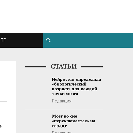
ТГ
СТАТЬИ
Нейросеть определила
«биологический
возраст» для каждой
точки мозга
Редакция
Мозг во сне
«переключается» на
сердце
е