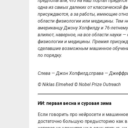
предполагали, что на наш портал придется
одна из самых далеких от классической ф
присуждаются, а за работы, имеющие отно
области физиологии или медицины. Тем н
американцу Джону Хопфилду и 76-летнему
влияют, наверное, на все области науки —
физиологии и медицины. Премия присужде
сделавшие возможным машинное обучение 
по порядку.
Слева — Джон Хопфилд,справа — Джеффр
© Niklas Elmehed © Nobel Prize Outreach
ИИ: первая весна и суровая зима
Если говорить про нейросети и машинно
достаточно большую предысторию как в 