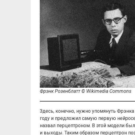
Фрэнк Розенблатт © Wikimedia Commons
Здесь, конечно, нужно упомянуть Фрэнка
году и предложил самую первую нейросе
назвал перцептроном. В этой модели бы
и выходы. Таким образом перцептрон по