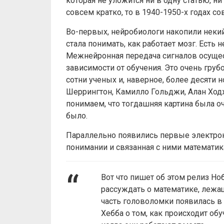
которая не уложится ни в одну статью, н
совсем кратко, то в 1940-1950-х годах с
Во-первых, нейробиологи накопили некий
стала понимать, как работает мозг. Есть
Межнейронная передача сигналов осущес
зависимости от обучения. Это очень гру
сотни ученых и, наверное, более десяти 
Шеррингтон, Камилло Гольджи, Алан Ход
понимаем, что тогдашняя картина была оч
было.
Параллельно появились первые электр
понимании и связанная с ними математик
Вот что пишет об этом релиз Но
рассуждать о математике, лежащ
часть головоломки появилась в
Хебба о том, как происходит об