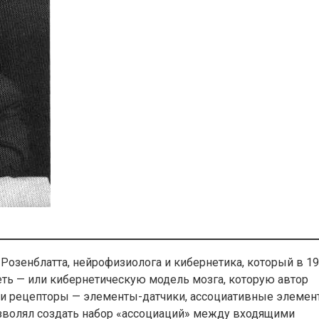
 Розенблатта, нейрофизиолога и кибернетика, который в 1
ть — или кибернетическую модель мозга, которую автор
ли рецепторы — элементы-датчики, ассоциативные элеме
зволял создать набор «ассоциаций» между входящими