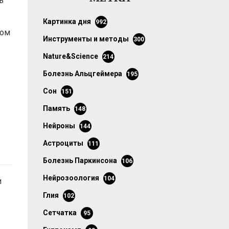
ь
картинка дня
992
лом
инструменты и методы
300
Nature&Science
214
болезнь Альцгеймера
195
сон
151
память
148
нейроны
144
астроциты
111
болезнь Паркинсона
106
нейрозоология
104
и
глия
102
сетчатка
95