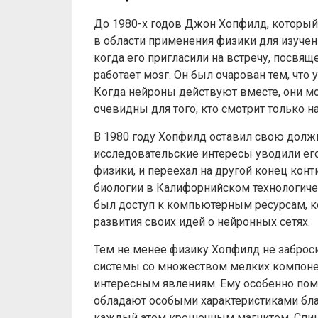
До 1980-х годов Джон Хопфилд, который
в области применения физики для изучен
когда его пригласили на встречу, посвящ
работает мозг. Он был очарован тем, что 
Когда нейроны действуют вместе, они м
очевидны для того, кто смотрит только 
В 1980 году Хопфилд оставил свою должн
исследовательские интересы уводили его
физики, и переехал на другой конец кон
биологии в Калифорнийском технологичес
был доступ к компьютерным ресурсам, к
развития своих идей о нейронных сетях.
Тем не менее физику Хопфилд не забросил
системы со множеством мелких компонен
интересным явлениям. Ему особенно помо
обладают особыми характеристиками бла
каждый атом крошечным магнитом. Спины