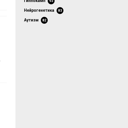
гиппокамп
93
нейрогенетика
83
аутизм
82
.