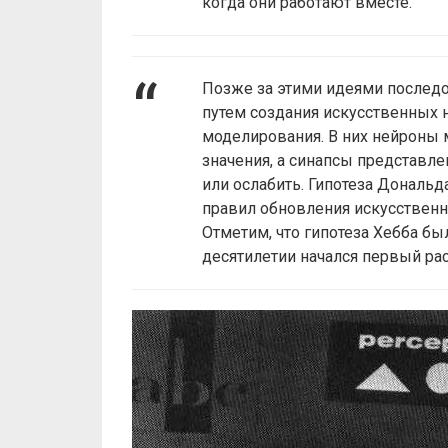
когда они работают вместе.
Позже за этими идеями последо
путем создания искусственных 
моделирования. В них нейроны 
значения, а синапсы представл
или ослабить. Гипотеза Дональд
правил обновления искусственн
Отметим, что гипотеза Хебба б
десятилетии начался первый рас