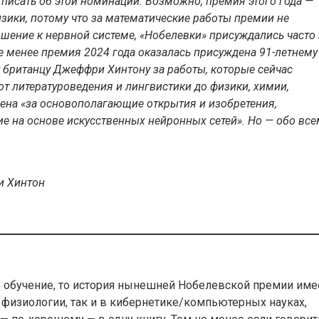
 писать об этой номинации. Возможно, премия этого года —
изики, потому что за математические работы премии не
шение к нервной системе, «Нобелевки» присуждались часто 
е менее премия 2024 года оказалась присуждена 91-летнему
 британцу Джеффри Хинтону за работы, которые сейчас
 от литературоведения и лингвистики до физики, химии,
на «за основополагающие открытия и изобретения,
на основе искусственных нейронных сетей». Но — обо все
и Хинтон
е обучение, то история нынешней Нобелевской премии име
физиологии, так и в кибернетике/компьютерных науках,