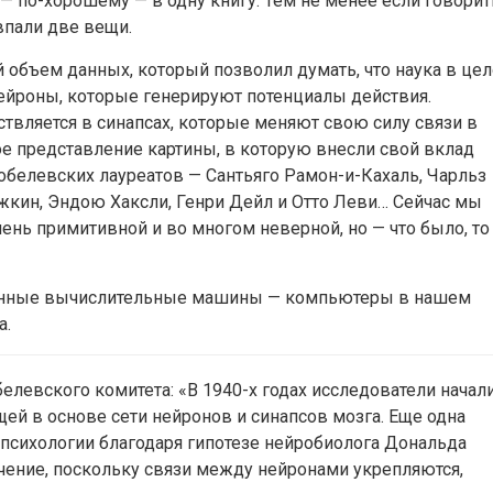
и — по-хорошему — в одну книгу. Тем не менее если говорит
овпали две вещи.
 объем данных, который позволил думать, что наука в це
 нейроны, которые генерируют потенциалы действия.
твляется в синапсах, которые меняют свою силу связи в
бое представление картины, в которую внесли свой вклад
нобелевских лауреатов — Сантьяго Рамон-и-Кахаль, Чарльз
жкин, Эндою Хаксли, Генри Дейл и Отто Леви… Сейчас мы
ень примитивной и во многом неверной, но — что было, то
онные вычислительные машины — компьютеры в нашем
а.
белевского комитета: «В 1940-х годах исследователи начал
ей в основе сети нейронов и синапсов мозга. Еще одна
 психологии благодаря гипотезе нейробиолога Дональда
учение, поскольку связи между нейронами укрепляются,