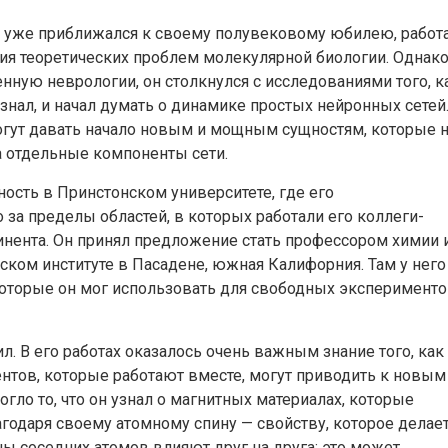
 уже приближался к своему полувековому юбилею, работ
ия теоретических проблем молекулярной биологии. Однак
енную неврологии, он столкнулся с исследованиями того, к
узнал, и начал думать о динамике простых нейронных сетей
огут давать начало новым и мощным сущностям, которые 
на отдельные компоненты сети.
ость в Принстонском университете, где его
 за пределы областей, в которых работали его коллеги-
тинента. Он принял предложение стать профессором химии 
ком институте в Пасадене, южная Калифорния. Там у него
оторые он мог использовать для свободных эксперименто
. В его работах оказалось очень важным знание того, как
тов, которые работают вместе, могут приводить к новым
гло то, что он узнал о магнитных материалах, которые
годаря своему атомному спину — свойству, которое делае
 соседних атомов влияют друг на друга; это может