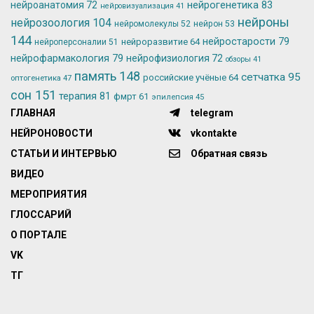
нейрогенетика
83
нейроанатомия
72
нейровизуализация
41
нейроны
нейрозоология
104
нейромолекулы
52
нейрон
53
144
нейростарости
79
нейроразвитие
64
нейроперсоналии
51
нейрофармакология
79
нейрофизиология
72
обзоры
41
память
148
сетчатка
95
российские учёные
64
оптогенетика
47
сон
151
терапия
81
фмрт
61
эпилепсия
45
ГЛАВНАЯ
telegram
НЕЙРОНОВОСТИ
vkontakte
СТАТЬИ И ИНТЕРВЬЮ
Обратная связь
ВИДЕО
МЕРОПРИЯТИЯ
ГЛОССАРИЙ
О ПОРТАЛЕ
VK
ТГ