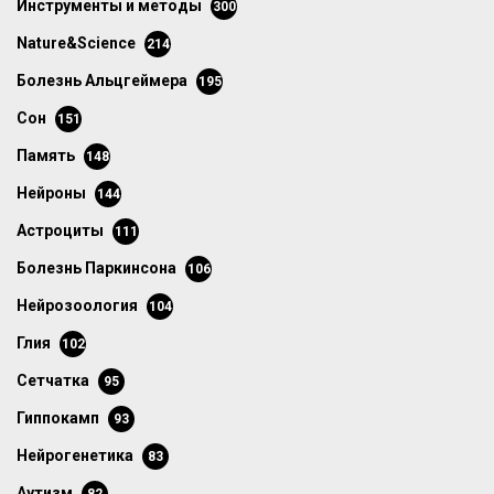
инструменты и методы
300
Nature&Science
214
болезнь Альцгеймера
195
сон
151
память
148
нейроны
144
астроциты
111
болезнь Паркинсона
106
нейрозоология
104
глия
102
сетчатка
95
гиппокамп
93
нейрогенетика
83
аутизм