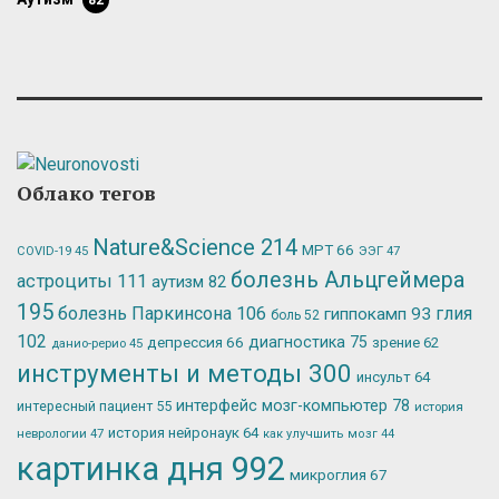
82
Облако тегов
Nature&Science
214
МРТ
66
ЭЭГ
47
COVID-19
45
болезнь Альцгеймера
астроциты
111
аутизм
82
195
болезнь Паркинсона
106
глия
гиппокамп
93
боль
52
102
депрессия
66
диагностика
75
зрение
62
данио-рерио
45
инструменты и методы
300
инсульт
64
интерфейс мозг-компьютер
78
интересный пациент
55
история
история нейронаук
64
неврологии
47
как улучшить мозг
44
картинка дня
992
микроглия
67