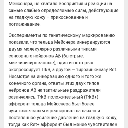
Мейсснера, не хватало восприятия и реакций на
самые слабые определяемые силы, действующие
на гладкую кожу – прикосновение и
поглаживание.
Эксперименты по генетическому маркированию
показали, что тельца Мейснера иннервируются
двумя молекулярно различными типами
сенсорных нейронов Aβ (быстрые,
миелинизированные), один из которых
экспрессирует TrkB, а другой — тирозинкиназу Ret.
Несмотря на иннервацию одного и того же
конечного органа, ответы этих двух типов
нейронов Aβ на тактильные раздражители
различались: TrkB-положительный (TrkB+)
афферент тельца Мейсснера был более
чувствительным и реагировал на начало и
постепенное усиление давления на гладкую кожу,
тогда как Ret+ афферент был менее чувствителен