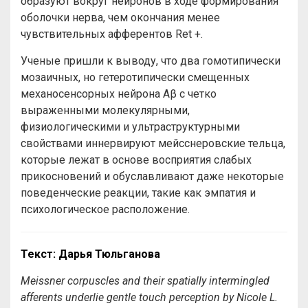
образуют вокруг нейронов в ходе формирования
оболочки нерва, чем окончания менее
чувствительных афферентов Ret +.
Ученые пришли к выводу, что два гомотипически
мозаичных, но гетеротипически смещенных
механосенсорных нейрона Aβ с четко
выраженными молекулярными,
физиологическими и ультраструктурными
свойствами иннервируют мейсснеровские тельца,
которые лежат в основе восприятия слабых
прикосновений и обуславливают даже некоторые
поведенческие реакции, такие как эмпатия и
психологическое расположение.
Текст: Дарья Тюльганова
Meissner corpuscles and their spatially intermingled
afferents underlie gentle touch perception
by
Nicole L.