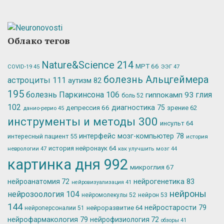
Облако тегов
Nature&Science
214
МРТ
66
ЭЭГ
47
COVID-19
45
болезнь Альцгеймера
астроциты
111
аутизм
82
195
болезнь Паркинсона
106
глия
гиппокамп
93
боль
52
102
депрессия
66
диагностика
75
зрение
62
данио-рерио
45
инструменты и методы
300
инсульт
64
интерфейс мозг-компьютер
78
интересный пациент
55
история
история нейронаук
64
неврологии
47
как улучшить мозг
44
картинка дня
992
микроглия
67
нейрогенетика
83
нейроанатомия
72
нейровизуализация
41
нейроны
нейрозоология
104
нейромолекулы
52
нейрон
53
144
нейростарости
79
нейроразвитие
64
нейроперсоналии
51
нейрофармакология
79
нейрофизиология
72
обзоры
41