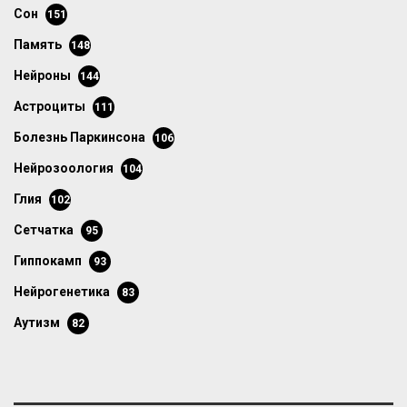
сон
151
память
148
нейроны
144
астроциты
111
болезнь Паркинсона
106
нейрозоология
104
глия
102
сетчатка
95
гиппокамп
93
нейрогенетика
83
аутизм
82