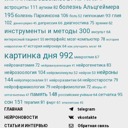
болезнь Альцгеймера
астроциты
111
аутизм
82
195
болезнь Паркинсона
106
глия
гиппокамп
93
боль
52
102
депрессия
66
диагностика
75
зрение
62
данио-рерио
45
инструменты и методы
300
инсульт
64
интерфейс мозг-компьютер
78
интересный пациент
55
история
история нейронаук
64
неврологии
47
как улучшить мозг
44
картинка дня
992
микроглия
67
нейрогенетика
83
нейроанатомия
72
нейровизуализация
41
нейроны
нейрозоология
104
нейромолекулы
52
нейрон
53
144
нейростарости
79
нейроразвитие
64
нейроперсоналии
51
нейрофармакология
79
нейрофизиология
72
обзоры
41
память
148
сетчатка
95
российские учёные
64
оптогенетика
47
сон
151
терапия
81
фмрт
61
эпилепсия
45
ГЛАВНАЯ
telegram
НЕЙРОНОВОСТИ
vkontakte
СТАТЬИ И ИНТЕРВЬЮ
Обратная связь