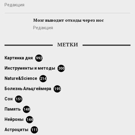
Редакция
Мозг выводит отходы через нос
Редакция
МЕТКИ
картинка дня
992
инструменты и методы
300
Nature&Science
214
болезнь Альцгеймера
195
сон
151
память
148
нейроны
144
астроциты
111