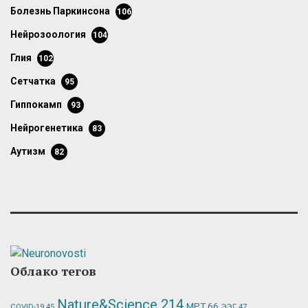
болезнь Паркинсона
106
нейрозоология
104
глия
102
сетчатка
95
гиппокамп
93
нейрогенетика
83
аутизм
82
Облако тегов
Nature&Science
214
МРТ
66
ЭЭГ
47
COVID-19
45