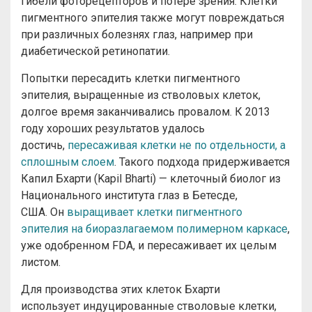
гибели фоторецепторов и потере зрения. Клетки
пигментного эпителия также могут повреждаться
при различных болезнях глаз, например при
диабетической ретинопатии.
Попытки пересадить клетки пигментного
эпителия, выращенные из стволовых клеток,
долгое время заканчивались провалом. К 2013
году хороших результатов удалось
достичь,
пересаживая клетки не по отдельности, а
сплошным слоем
. Такого подхода придерживается
Капил Бхарти (Kapil Bharti) — клеточный биолог из
Национального института глаз в Бетесде,
США. Он
выращивает клетки пигментного
эпителия на биоразлагаемом полимерном каркасе
,
уже одобренном FDA, и пересаживает их целым
листом.
Для производства этих клеток Бхарти
использует индуцированные стволовые клетки,