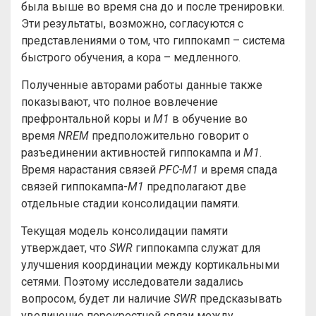
была выше во время сна до и после тренировки.
Эти результаты, возможно, согласуются с
представлениями о том, что гиппокамп – система
быстрого обучения, а кора – медленного.
Полученные авторами работы данные также
показывают, что полное вовлечение
префронтальной коры и
M1
в обучение во
время
NREM
предположительно говорит о
разъединении активностей гиппокампа и
M1
.
Время нарастания связей
PFC-M1
и время спада
связей гиппокампа-
M1
предполагают две
отдельные стадии консолидации памяти.
Текущая модель консолидации памяти
утверждает, что
SWR
гиппокампа служат для
улучшения координации между кортикальными
сетями. Поэтому исследователи задались
вопросом, будет ли наличие
SWR
предсказывать
увеличение перекрестной связи между