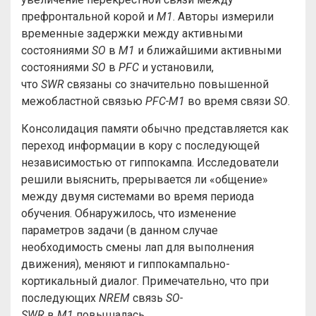
префронтальной корой и
M1
. Авторы измерили
временные задержки между активными
состояниями
SO
в
M1
и ближайшими активными
состояниями
SO
в
PFC
и установили,
что
SWR
связаны со значительно повышенной
межобластной связью
PFC-M1
во время связи
SO
.
Консолидация памяти обычно представляется как
переход информации в кору с последующей
независимостью от гиппокампа. Исследователи
решили выяснить, прерывается ли «общение»
между двумя системами во время периода
обучения. Обнаружилось, что изменение
параметров задачи (в данном случае
необходимость смены лап для выполнения
движения), меняют и гиппокампально-
кортикальный диалог. Примечательно, что при
последующих
NREM
связь
SO-
SWR
в
M1
повышалась.