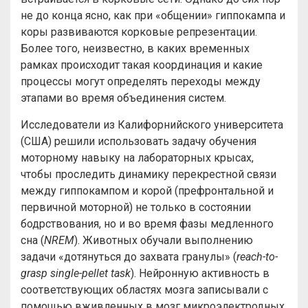
не до конца ясно, как при «общении» гиппокампа и
коры развиваются корковые репрезентации.
Более того, неизвестно, в каких временных
рамках происходит такая координация и какие
процессы могут определять переходы между
этапами во время объединения систем.
Исследователи из Калифорнийского университета
(США) решили использовать задачу обучения
моторному навыку на лабораторных крысах,
чтобы проследить динамику перекрестной связи
между гиппокампом и корой (префронтальной и
первичной моторной) не только в состоянии
бодрствования, но и во время фазы медленного
сна (
NREM
). Животных обучали выполнению
задачи «дотянуться до захвата гранулы» (
reach-to-
grasp single-pellet task
). Нейронную активность в
соответствующих областях мозга записывали с
помощью вживленных в мозг микроэлектродных