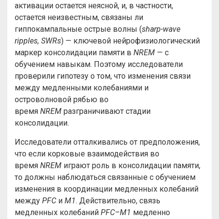
активации остается неясной, и, в частности,
остается неизвестным, связаны ли
гиппокампальные острые волны (
sharp-wave
ripples, SWRs
) — ключевой нейрофизиологический
маркер консолидации памяти в
NREM
— с
обучением навыкам. Поэтому исследователи
проверили гипотезу о том, что изменения связи
между медленными колебаниями и
островолновой рябью во
время
NREM
разграничивают стадии
консолидации.
Исследователи отталкивались от предположения,
что если корковые взаимодействия во
время
NREM
играют роль в консолидации памяти,
то должны наблюдаться связанные с обучением
изменения в координации медленных колебаний
между
PFC
и
M1
. Действительно, связь
медленных колебаний
PFC–M1
медленно