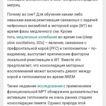
матриц.
Почему во сне? Для обучения каким-либо
навыкам важна реактивация связанных с задачей
нейронных ансамблей в моторной коре (
М1
) во
время фазы медленного сна. Кроме
того,
медленные колебания
во время сна (
sleep
slow oscillations, SOs
) – явление, связанное с
префронтальной корой (
PFC
) и гиппокампом – по-
видимому, выступает критическим фактором
локальной реактивации в
M1
. Вместе это
предполагает, что консолидация моторных
воспоминаний может включать диалог между
корой и гиппокампом во время
NREM
.
Также недавние
исследования
с применением
функциональной МРТ обнаружили доказательства
активации гиппокампа на очень ранних стадиях
консолидации памяти. Однако природа этой