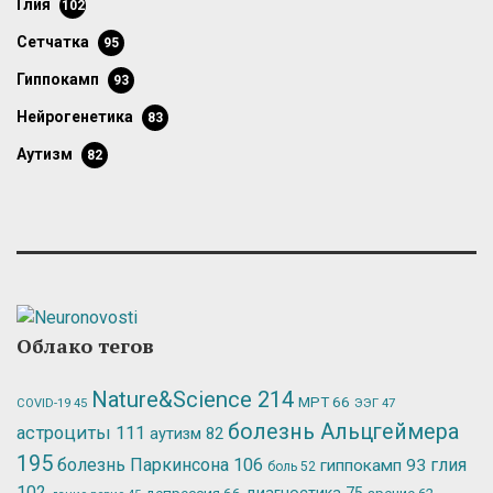
глия
102
сетчатка
95
гиппокамп
93
нейрогенетика
83
аутизм
82
Облако тегов
Nature&Science
214
МРТ
66
ЭЭГ
47
COVID-19
45
болезнь Альцгеймера
астроциты
111
аутизм
82
195
болезнь Паркинсона
106
глия
гиппокамп
93
боль
52
102
депрессия
66
диагностика
75