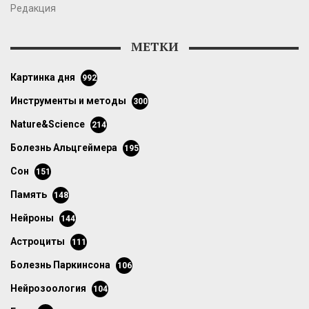
Редакция
МЕТКИ
картинка дня
992
инструменты и методы
300
Nature&Science
214
болезнь Альцгеймера
195
сон
151
память
148
нейроны
144
астроциты
111
болезнь Паркинсона
106
нейрозоология
104