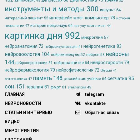
зрение
62
данио-рерио
45
инструменты и методы
300
инсульт
64
интерфейс мозг-компьютер
78
интересный пациент
55
история
история нейронаук
64
неврологии
47
как улучшить мозг
44
картинка дня
992
микроглия
67
нейрогенетика
83
нейроанатомия
72
нейровизуализация
41
нейроны
нейрозоология
104
нейромолекулы
52
нейрон
53
144
нейростарости
79
нейроразвитие
64
нейроперсоналии
51
нейрофармакология
79
нейрофизиология
72
обзоры
41
память
148
сетчатка
95
российские учёные
64
оптогенетика
47
сон
151
терапия
81
фмрт
61
эпилепсия
45
ГЛАВНАЯ
telegram
НЕЙРОНОВОСТИ
vkontakte
СТАТЬИ И ИНТЕРВЬЮ
Обратная связь
ВИДЕО
МЕРОПРИЯТИЯ
ГЛОССАРИЙ