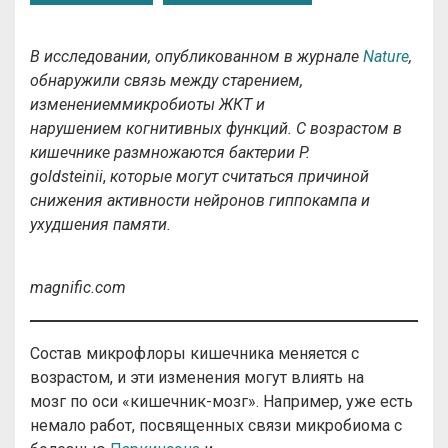
В исследовании, опубликованном в журнале
Nature
,
обнаружили связь
между
старени
ем
,
изменени
ем
микробиоты ЖКТ и
нарушени
ем
когнитивных функций. С
возрастом в
кишечнике размножаются бактерии
P.
goldsteinii
,
которые
могут считаться
причиной
снижения актив
ности
нейронов гиппокампа и
ухудшения памяти.
magnific.com
Состав микрофлоры кишечника меняется с
возрастом, и эти изменения могут влиять на
мозг по оси «кишечник-мозг». Например, уже есть
немало работ, посвященных связи микробиома с