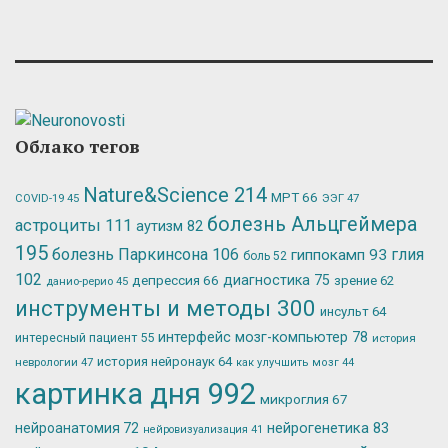
Облако тегов
Nature&Science
214
МРТ
66
ЭЭГ
47
COVID-19
45
болезнь Альцгеймера
астроциты
111
аутизм
82
195
болезнь Паркинсона
106
глия
гиппокамп
93
боль
52
102
депрессия
66
диагностика
75
зрение
62
данио-рерио
45
инструменты и методы
300
инсульт
64
интерфейс мозг-компьютер
78
интересный пациент
55
история
история нейронаук
64
неврологии
47
как улучшить мозг
44
картинка дня
992
микроглия
67
нейрогенетика
83
нейроанатомия
72
нейровизуализация
41