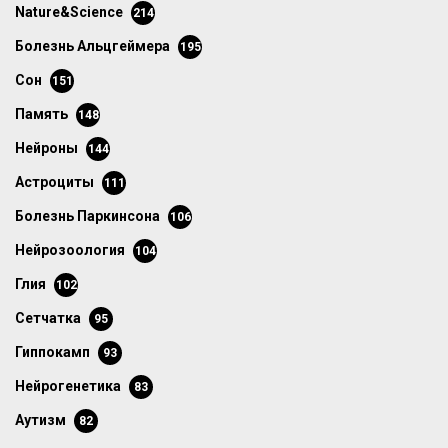
Nature&Science
214
болезнь Альцгеймера
195
сон
151
память
148
нейроны
144
астроциты
111
болезнь Паркинсона
106
нейрозоология
104
глия
102
сетчатка
95
гиппокамп
93
нейрогенетика
83
аутизм
82