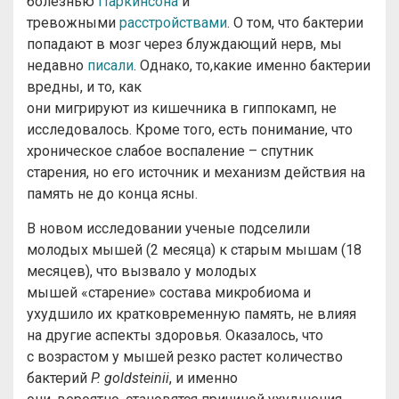
болезнью
Паркинсона
и
тревожными
расстройствами
. О том, что бактерии
попадают в мозг через блуждающий нерв, мы
недавно
писали
. Однако, то,какие именно бактерии
вредны, и то, как
они мигрируют из кишечника в гиппокамп, не
исследовалось. Кроме того, есть понимание, что
хроническое слабое воспаление – спутник
старения, но его источник и механизм действия на
память не до конца ясны.
В новом исследовании ученые подселили
молодых мышей (2 месяца) к старым мышам (18
месяцев), что вызвало у молодых
мышей «старение» состава микробиома и
ухудшило их кратковременную память, не влияя
на другие аспекты здоровья. Оказалось, что
с возрастом у мышей резко растет количество
бактерий
P. goldsteinii
, и именно