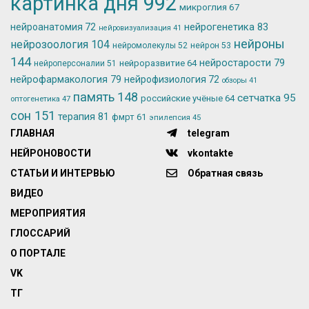
картинка дня
992
микроглия
67
нейрогенетика
83
нейроанатомия
72
нейровизуализация
41
нейроны
нейрозоология
104
нейромолекулы
52
нейрон
53
144
нейростарости
79
нейроразвитие
64
нейроперсоналии
51
нейрофармакология
79
нейрофизиология
72
обзоры
41
память
148
сетчатка
95
российские учёные
64
оптогенетика
47
сон
151
терапия
81
фмрт
61
эпилепсия
45
ГЛАВНАЯ
telegram
НЕЙРОНОВОСТИ
vkontakte
СТАТЬИ И ИНТЕРВЬЮ
Обратная связь
ВИДЕО
МЕРОПРИЯТИЯ
ГЛОССАРИЙ
О ПОРТАЛЕ
VK
ТГ