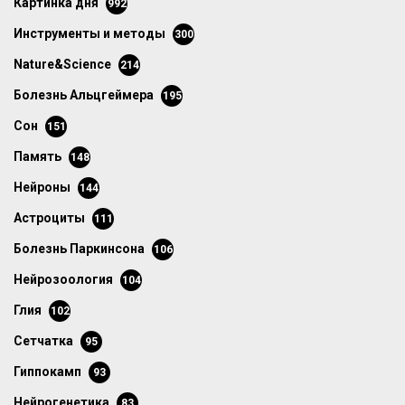
картинка дня
992
инструменты и методы
300
Nature&Science
214
болезнь Альцгеймера
195
сон
151
память
148
нейроны
144
астроциты
111
болезнь Паркинсона
106
нейрозоология
104
глия
102
сетчатка
95
гиппокамп
93
нейрогенетика
83