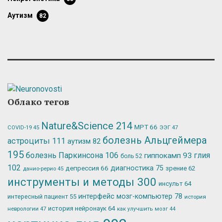
аутизм
82
Облако тегов
Nature&Science
214
МРТ
66
ЭЭГ
47
COVID-19
45
болезнь Альцгеймера
астроциты
111
аутизм
82
195
болезнь Паркинсона
106
глия
гиппокамп
93
боль
52
102
депрессия
66
диагностика
75
зрение
62
данио-рерио
45
инструменты и методы
300
инсульт
64
интерфейс мозг-компьютер
78
интересный пациент
55
история
история нейронаук
64
неврологии
47
как улучшить мозг
44