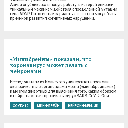
Ученые из университета Тель
Авива опубликовали новую работу, в которой описали
уникальный механизм действия определенной мутации
гена ADNP. Патогенные варианты этого гена могут быть
причиной развития когнитивных нарушений…
«Минибрейны» показали, что
коронавирус может делать с
нейронами
Исследователи из Йельского университета провели
эксперименты с органоидами мозга («минибрейнами»)
и мозгом животных для выяснения того, каким образом
в нейроны может проникать вирус SARS-CoV-2. Они…
COVID-19
МИНИ-БРЕЙН
НЕЙРОИНФЕКЦИИ