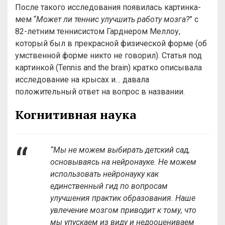
После такого исследования появилась картинка-
мем “
Может ли теннис улучшить работу мозга?
” с
82-летним теннисистом Гарднером Меллоу,
который был в прекрасной физической форме (об
умственной форме никто не говорил). Статья под
картинкой (Tennis and the brain) кратко описывала
исследование на крысах и… давала
положительный ответ на вопрос в названии.
Когнитивная наука
“Мы не можем выбирать детский сад,
основываясь на нейронауке. Не можем
использовать нейронауку как
единственный гид по вопросам
улучшения практик образования. Наше
увлечение мозгом приводит к тому, что
мы упускаем из виду и недооцениваем