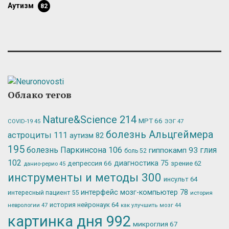
аутизм
82
Облако тегов
Nature&Science
214
МРТ
66
ЭЭГ
47
COVID-19
45
болезнь Альцгеймера
астроциты
111
аутизм
82
195
болезнь Паркинсона
106
глия
гиппокамп
93
боль
52
102
депрессия
66
диагностика
75
зрение
62
данио-рерио
45
инструменты и методы
300
инсульт
64
интерфейс мозг-компьютер
78
интересный пациент
55
история
история нейронаук
64
неврологии
47
как улучшить мозг
44
картинка дня
992
микроглия
67