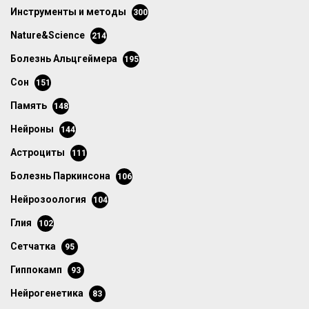
инструменты и методы
300
Nature&Science
214
болезнь Альцгеймера
195
сон
151
память
148
нейроны
144
астроциты
111
болезнь Паркинсона
106
нейрозоология
104
глия
102
сетчатка
95
гиппокамп
93
нейрогенетика
83