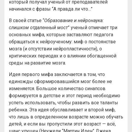
который получал ученый от преподавателей
начинался с фразы “А правда ли что…”
В своей статье “
Образование и нейронаука:
слишком отдаленный мост
” ученый отмечает три
основных мифа, которые заставляют педагога
обращаться к нейроученому: миф о постоянстве
мозга (и отсутствии нейропластичности), о
критических периодах и о влиянии обогащенной
среды на развитие мозга.
Идея первого мифа заключается в том, что
единожды сформировавшийся мозг более не
изменяется. Большое количество синапсов
формируется в детстве и этот период необходимо
успеть использовать, чтобы развить все таланты
ребенка. Эта идея обуславливает и второй миф,
что лишь в определенном возрасте можно обучать
детей, и если вы пропустили этот возраст — всё,
шанс упущен (Неужели “Мартин Иден” Джека