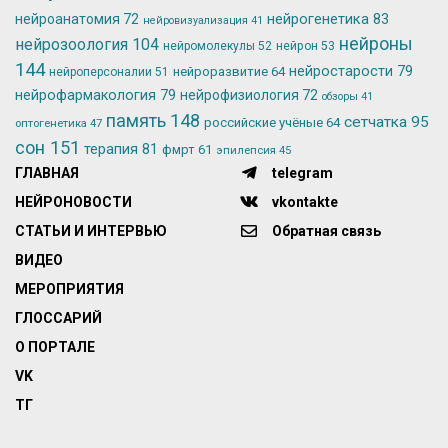
нейрогенетика
83
нейроанатомия
72
нейровизуализация
41
нейроны
нейрозоология
104
нейромолекулы
52
нейрон
53
144
нейростарости
79
нейроразвитие
64
нейроперсоналии
51
нейрофармакология
79
нейрофизиология
72
обзоры
41
память
148
сетчатка
95
российские учёные
64
оптогенетика
47
сон
151
терапия
81
фмрт
61
эпилепсия
45
ГЛАВНАЯ
telegram
НЕЙРОНОВОСТИ
vkontakte
СТАТЬИ И ИНТЕРВЬЮ
Обратная связь
ВИДЕО
МЕРОПРИЯТИЯ
ГЛОССАРИЙ
О ПОРТАЛЕ
VK
ТГ