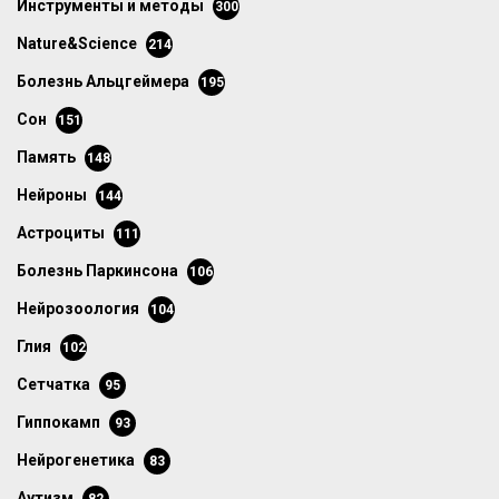
инструменты и методы
300
Nature&Science
214
болезнь Альцгеймера
195
сон
151
память
148
нейроны
144
астроциты
111
болезнь Паркинсона
106
нейрозоология
104
глия
102
сетчатка
95
гиппокамп
93
нейрогенетика
83
аутизм
82