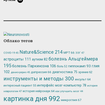
Облако тегов
Nature&Science
214
МРТ
66
ЭЭГ
47
COVID-19
45
болезнь Альцгеймера
астроциты
111
аутизм
82
195
болезнь Паркинсона
106
глия
гиппокамп
93
боль
52
102
депрессия
66
диагностика
75
зрение
62
данио-рерио
45
инструменты и методы
300
инсульт
64
интерфейс мозг-компьютер
78
интересный пациент
55
история
история нейронаук
64
неврологии
47
как улучшить мозг
44
картинка дня
992
микроглия
67