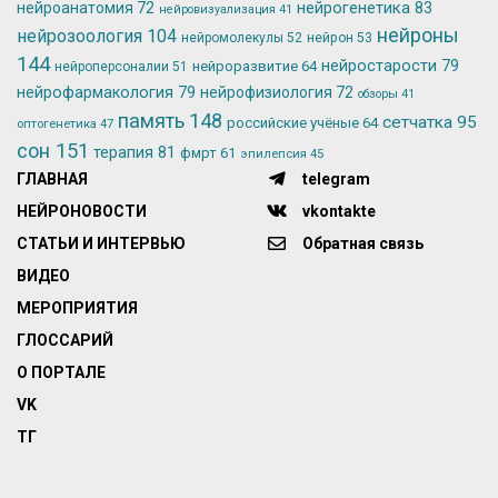
нейрогенетика
83
нейроанатомия
72
нейровизуализация
41
нейроны
нейрозоология
104
нейромолекулы
52
нейрон
53
144
нейростарости
79
нейроразвитие
64
нейроперсоналии
51
нейрофармакология
79
нейрофизиология
72
обзоры
41
память
148
сетчатка
95
российские учёные
64
оптогенетика
47
сон
151
терапия
81
фмрт
61
эпилепсия
45
ГЛАВНАЯ
telegram
НЕЙРОНОВОСТИ
vkontakte
СТАТЬИ И ИНТЕРВЬЮ
Обратная связь
ВИДЕО
МЕРОПРИЯТИЯ
ГЛОССАРИЙ
О ПОРТАЛЕ
VK
ТГ