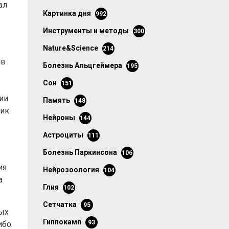
ал
картинка дня
992
инструменты и методы
300
Nature&Science
214
ив
болезнь Альцгеймера
195
сон
151
ии
память
148
ник
нейроны
144
астроциты
111
болезнь Паркинсона
106
ия
нейрозоология
104
а
глия
102
сетчатка
95
ых
гиппокамп
93
ибо