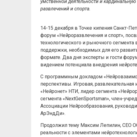
умственной деятельности и кардинальную
развлечений и спорта.
14-15 декабря в Точке кипения Санкт-П
форум «Нейроразвлечения и спорт», пос
технологического и рыночного сегмента
поддержки, необходимых для его развит
формате. Два дня эксперты и гости фор
видением потенциала внедрения нейротех
С программным докладом «Нейровзаимод
перспективы. Игровая, развлекательная 
«Нейронет» НТИ, лидер сегмента «Нейрор
сегмента «NextGenSportsman», член-учре
Ассоциации Нейрообразования, руковод
АрЭндДи».
Продолжил тему Максим Лепилин, CEO О
реальности с элементами нейротехнолог