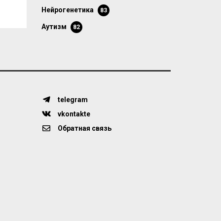
нейрогенетика
83
аутизм
82
telegram
vkontakte
Обратная связь