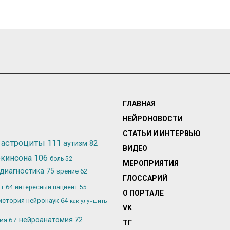
ГЛАВНАЯ
НЕЙРОНОВОСТИ
СТАТЬИ И ИНТЕРВЬЮ
астроциты
111
аутизм
82
ВИДЕО
ркинсона
106
боль
52
МЕРОПРИЯТИЯ
диагностика
75
зрение
62
ГЛОССАРИЙ
ьт
64
интересный пациент
55
О ПОРТАЛЕ
история нейронаук
64
как улучшить
VK
лия
67
нейроанатомия
72
ТГ