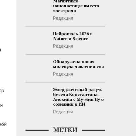
Магнитные
наночастицы вместо
электрода
Редакция
Нейроиюль 2026 в
Nature и Science
Редакция
м
Обнаружена новая
молекула давления сна
Редакция
Эмерджентный разум.
ер
Беседа Константина
Анохина с Му-мин Пу о
сознании и ИИ
ен
Редакция
ной
МЕТКИ