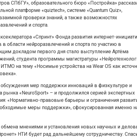
тров СПбГУ», образовательного бюро «Постройка» рассказ
ьной платформе «quiztech», системе «Quantum Quiz»,
 взаимной проверки знаний, а также возможностях
азвлечений и спорта.
ксеклератора «Спринт» Фонда развития интернет-инициат
в области нейроразвлечений и спорта по участию в
щим докладом первого дня стало выступление Артёма
жений, студента программы магистратуры «Нейротехнолог
 ИТМО на тему «Носимые устройства на Wear OS как источ
овека».
 – обсуждения мер поддержки инноваций в физкультуре и
та рынка «NeuroSport» – и продолжился серией экспертных
сия: «Нормативно-правовые барьеры и ограничения развит
необходимые меры поддержки», сфокусированная именно н
 обмена мнениями и установления новых научных и делов
йронет» НТИ будет рад дальнейшему сотрудничеству. Спас