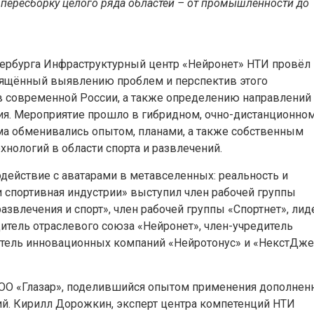
 пересборку целого ряда областей – от промышленности до
етербурга Инфраструктурный центр «Нейронет» НТИ провёл
вящённый выявлению проблем и перспектив этого
 в современной России, а также определению направлений
ия. Мероприятие прошло в гибридном, очно-дистанционно
ума обменивались опытом, планами, а также собственным
нологий в области спорта и развлечений.
ействие с аватарами в метавселенных: реальность и
и спортивная индустрии» выступил член рабочей группы
азвлечения и спорт», член рабочей группы «Спортнет», лид
дитель отраслевого союза «Нейронет», член-учредитель
итель инновационных компаний «Нейротонус» и «НекстДж
ОО «Глазар», поделившийся опытом применения дополнен
ий. Кирилл Дорожкин, эксперт центра компетенций НТИ