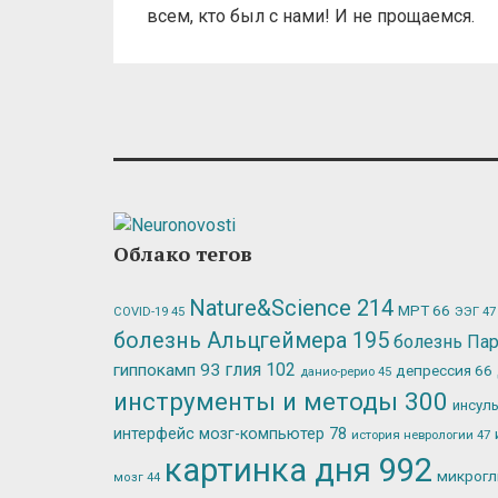
всем, кто был с нами! И не прощаемся.
Облако тегов
Nature&Science
214
МРТ
66
ЭЭГ
47
COVID-19
45
болезнь Альцгеймера
195
болезнь Па
глия
102
гиппокамп
93
депрессия
66
данио-рерио
45
инструменты и методы
300
инсул
интерфейс мозг-компьютер
78
история неврологии
47
картинка дня
992
микрог
мозг
44