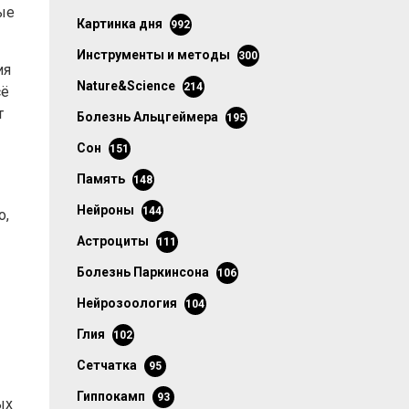
ые
картинка дня
992
инструменты и методы
300
ия
Nature&Science
214
сё
т
болезнь Альцгеймера
195
сон
151
память
148
нейроны
144
о,
астроциты
111
болезнь Паркинсона
106
нейрозоология
104
глия
102
сетчатка
95
гиппокамп
93
ых