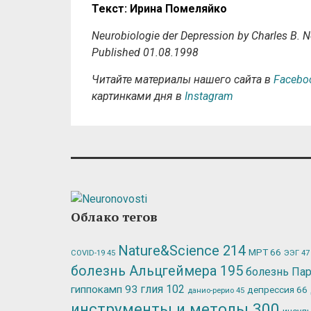
Текст: Ирина Помеляйко
Neurobiologie der Depression by Charles B. N
Published 01.08.1998
Читайте материалы нашего сайта в
Facebo
картинками дня в
Instagram
Облако тегов
Nature&Science
214
МРТ
66
ЭЭГ
47
COVID-19
45
болезнь Альцгеймера
195
болезнь Па
глия
102
гиппокамп
93
депрессия
66
данио-рерио
45
инструменты и методы
300