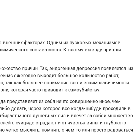
о внешних факторах. Одним из пусковых механизмов
химического состава мозга. К такому выводу пришли
жество причин. Так, эндогенная депрессия появляется из
Сейчас ежегодно выходит большое количество работ,
шо, так как большее понимание такой взаимозависимости
ни, которая часто приводит к самоубийству.
да представляет из себя нечто совершенно иное, чем
либо делать, через которое все когда-нибудь проходили в
тбирает много душевных сил и влечёт за собой множество
лей о суициде страдают и от чувства вины и глубокого
о чётко мыслить, помнить о чём-то или просто радоваться