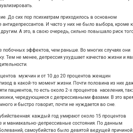
зуализировать.
е. До сих пор психиатрам приходилось в основном
 антидепрессантов. И часто у них не было выбора, кроме 
другим. А это, в свою очередь, сильно повышало риск того
побочных эффектов, чем раньше. Во многих случаях они
. Тем не менее, депрессия ухудшает качество жизни и яв
дительности.
роцентов мужчин и от 10 до 20 процентов женщин
зод в какой-то момент жизни. Почти половина из них да
яти пациентов, то есть около 2-х процентов населения, та
ихики, чередующиеся с депрессивными фазами. В это вре
много и быстро говорит, почти не нуждается во сне.
 убийственная: каждый год умирают около 15 процентов
 и маниакально-депрессивные состояния. По данным
болеваний, самоубийство было девятой ведущей причиной