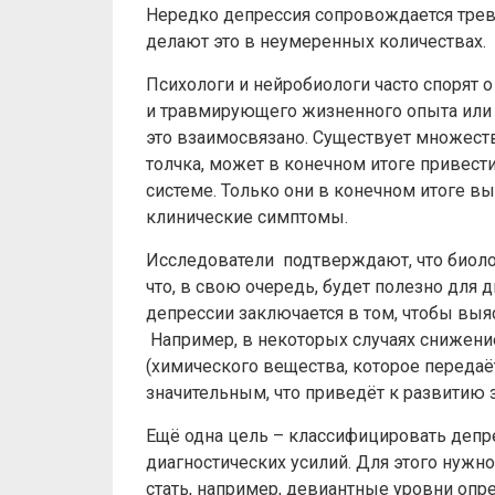
Нередко депрессия сопровождается трево
делают это в неумеренных количествах.
Психологи и нейробиологи часто спорят о
и травмирующего жизненного опыта или и
это взаимосвязано. Существует множество
толчка, может в конечном итоге привес
системе. Только они в конечном итоге 
клинические симптомы.
Исследователи подтверждают, что биоло
что, в свою очередь, будет полезно для 
депрессии заключается в том, чтобы выя
Например, в некоторых случаях снижени
(химического вещества, которое переда
значительным, что приведёт к развитию 
Ещё одна цель – классифицировать депр
диагностических усилий. Для этого нужн
стать, например, девиантные уровни опр