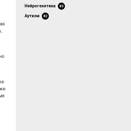
нейрогенетика
83
аутизм
82
как
,
но
же
кже
мя