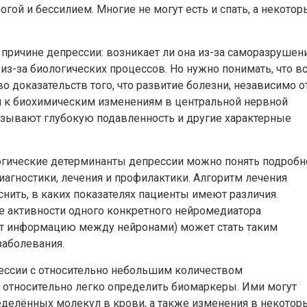
гой и бессилием. Многие не могут есть и спать, а некотор
 причине депрессии: возникает ли она из-за саморазрушен
з-за биологических процессов. Но нужно понимать, что в
 доказательств того, что развитие болезни, независимо о
ти к биохимическим изменениям в центральной нервной
вызывают глубокую подавленность и другие характерные
гические детерминанты депрессии можно понять подробн
диагностики, лечения и профилактики. Алгоритм лечения
снить, в каких показателях пациенты имеют различия.
е активности одного конкретного нейромедиатора
ёт информацию между нейронами) может стать таким
заболевания.
ессии с относительно небольшим количеством
о относительно легко определить биомаркеры. Ими могут
еделённых молекул в крови, а также изменения в некотор