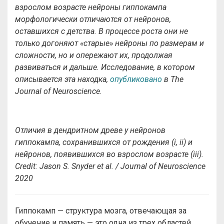
взрослом возрасте нейроны гиппокампа
морфологически отличаются от нейронов,
оставшихся с детства. В процессе роста они не
только догоняют «старые» нейроны по размерам и
сложности, но и опережают их, продолжая
развиваться и дальше. Исследование, в котором
описывается эта находка,
опубликовано
в The
Journal of Neuroscience.
Отличия в дендритном древе у нейронов
гиппокампа, сохранившихся от рождения (
i, ii
) и
нейронов, появившихся во взрослом возрасте (
iii
).
Credit:
Jason S. Snyder et al. / Journal of Neuroscience
2020
Гиппокамп — структура мозга, отвечающая за
обучение и память — это одна из трех областей