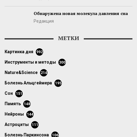
Обнаружена новая молекула давления сна
Редакция
МЕТКИ
картинка дня
992
инструменты и методы
300
Nature&Science
214
болезнь Альцгеймера
195
сон
151
память
148
нейроны
144
астроциты
111
болезнь Паркинсона
106