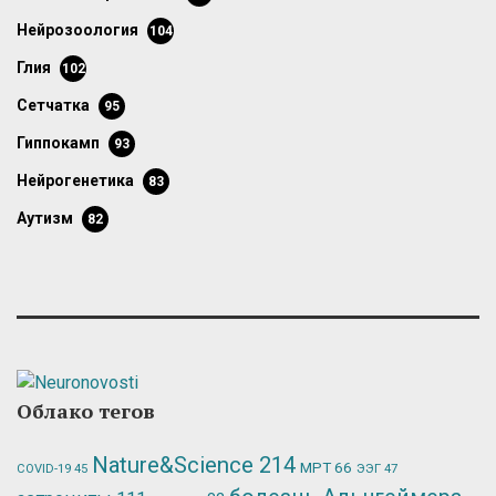
нейрозоология
104
глия
102
сетчатка
95
гиппокамп
93
нейрогенетика
83
аутизм
82
Облако тегов
Nature&Science
214
МРТ
66
ЭЭГ
47
COVID-19
45