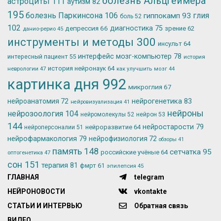
болезнь Альцгеймера
астроциты
111
аутизм
82
195
болезнь Паркинсона
106
глия
гиппокамп
93
боль
52
102
депрессия
66
диагностика
75
зрение
62
данио-рерио
45
инструменты и методы
300
инсульт
64
интерфейс мозг-компьютер
78
интересный пациент
55
история
история нейронаук
64
неврологии
47
как улучшить мозг
44
картинка дня
992
микроглия
67
нейрогенетика
83
нейроанатомия
72
нейровизуализация
41
нейроны
нейрозоология
104
нейромолекулы
52
нейрон
53
144
нейростарости
79
нейроразвитие
64
нейроперсоналии
51
нейрофармакология
79
нейрофизиология
72
обзоры
41
память
148
сетчатка
95
российские учёные
64
оптогенетика
47
сон
151
терапия
81
фмрт
61
эпилепсия
45
ГЛАВНАЯ
telegram
НЕЙРОНОВОСТИ
vkontakte
СТАТЬИ И ИНТЕРВЬЮ
Обратная связь
ВИДЕО