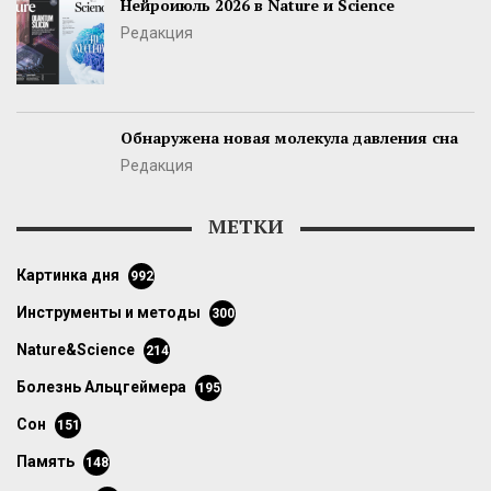
Нейроиюль 2026 в Nature и Science
Редакция
Обнаружена новая молекула давления сна
Редакция
МЕТКИ
картинка дня
992
инструменты и методы
300
Nature&Science
214
болезнь Альцгеймера
195
сон
151
память
148