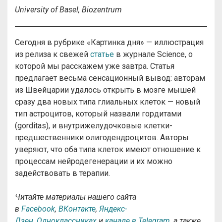
University of Basel, Biozentrum
Сегодня в рубрике «Картинка дня» — иллюстрация
из релиза к свежей
статье
в журнале Science, о
которой мы расскажем уже завтра. Статья
предлагает весьма сенсационный вывод: авторам
из Швейцарии удалось открыть в мозге мышей
сразу два новых типа глиальных клеток — новый
тип астроцитов, который назвали гордитами
(gorditas), и внутрижелудочковые клетки-
предшественники олигодендроцитов. Авторы
уверяют, что оба типа клеток имеют отношение к
процессам нейродегенерации и их можно
задействовать в терапии.
Читайте материалы нашего сайта
в
Facebook
,
ВКонтакте
,
Яндекс-
Дзен
,
Одноклассниках
и
канале в Telegram
, а также