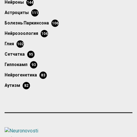
нейроны
144
астроциты
111
болезнь Паркинсона
106
нейрозоология
104
глия
102
сетчатка
95
гиппокамп
93
нейрогенетика
83
аутизм
82