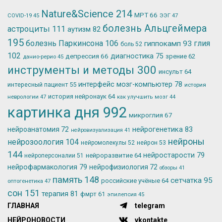
Nature&Science
214
МРТ
66
ЭЭГ
47
COVID-19
45
болезнь Альцгеймера
астроциты
111
аутизм
82
195
болезнь Паркинсона
106
глия
гиппокамп
93
боль
52
102
депрессия
66
диагностика
75
зрение
62
данио-рерио
45
инструменты и методы
300
инсульт
64
интерфейс мозг-компьютер
78
интересный пациент
55
история
история нейронаук
64
неврологии
47
как улучшить мозг
44
картинка дня
992
микроглия
67
нейрогенетика
83
нейроанатомия
72
нейровизуализация
41
нейроны
нейрозоология
104
нейромолекулы
52
нейрон
53
144
нейростарости
79
нейроразвитие
64
нейроперсоналии
51
нейрофармакология
79
нейрофизиология
72
обзоры
41
память
148
сетчатка
95
российские учёные
64
оптогенетика
47
сон
151
терапия
81
фмрт
61
эпилепсия
45
ГЛАВНАЯ
telegram
НЕЙРОНОВОСТИ
vkontakte