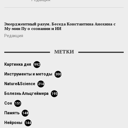
Эмерджентный разум. Беседа Константина Анохина с
Му-мин Пу о сознании и ИИ
Редакция
МЕТКИ
картинка дня
992
инструменты и методы
300
Nature&Science
214
болезнь Альцгеймера
195
сон
151
память
148
нейроны
144