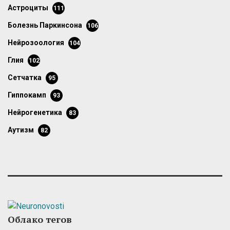
астроциты
111
болезнь Паркинсона
106
нейрозоология
104
глия
102
сетчатка
95
гиппокамп
93
нейрогенетика
83
аутизм
82
Облако тегов