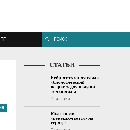
ТГ
СТАТЬИ
Нейросеть определила
«биологический
возраст» для каждой
точки мозга
Редакция
ИЯ
Мозг во сне
«переключается» на
сердце