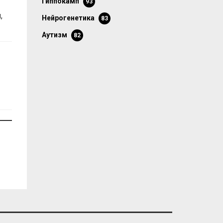
гиппокамп
93
,
нейрогенетика
83
аутизм
82