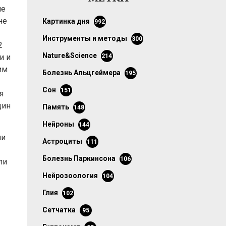
ие
не
картинка дня
992
инструменты и методы
300
2
Nature&Science
и и
214
им
болезнь Альцгеймера
195
сон
151
я
дин
память
148
нейроны
144
ли
астроциты
111
болезнь Паркинсона
106
ли
нейрозоология
104
глия
102
сетчатка
95