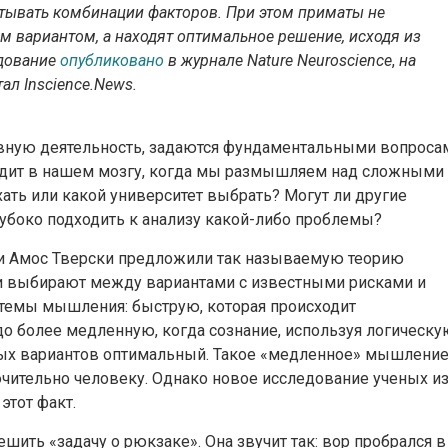
тывать комбинации факторов. При этом приматы не
 вариантом, а находят оптимальное решение, исходя из
едование
опубликовано
в журнале Nature Neuroscience
,
на
ал Inscience.News.
ную деятельность, задаются фундаментальными вопроса
дит в нашем мозгу, когда мы размышляем над сложными
хать или какой университет выбрать? Могут ли другие
убоко подходить к анализу какой-либо проблемы?
 и Амос Тверски предложили так называемую теорию
ди выбирают между вариантами с известными рисками и
темы мышления: быструю, которая происходит
здо более медленную, когда сознание, используя логическу
ых вариантов оптимальный. Такое «медленное» мышлени
чительно человеку. Однако новое исследование ученых и
этот факт.
ить «задачу о рюкзаке». Она звучит так: вор пробрался в