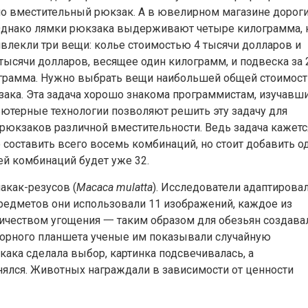
но вместительный рюкзак. А в ювелирном магазине дорог
 Однако лямки рюкзака выдерживают четыре килограмма, 
влекли три вещи: колье стоимостью 4 тысячи долларов и
тысячи долларов, весящее один килограмм, и подвеска за 
лограмма. Нужно выбрать вещи наибольшей общей стоимост
ака. Эта задача хорошо знакома программистам, изучавш
терные технологии позволяют решить эту задачу для
рюкзаков различной вместительности. Ведь задача кажетс
 составить всего восемь комбинаций, но стоит добавить о
щей комбинаций будет уже 32.
акак-резусов (
Macaca mulatta
). Исследователи адаптирова
 предметов они использовали 11 изображений, каждое из
ичеством угощения 一 таким образом для обезьян создава
сорного планшета ученые им показывали случайную
ака сделала выбор, картинка подсвечивалась, а
нялся. Животных награждали в зависимости от ценности