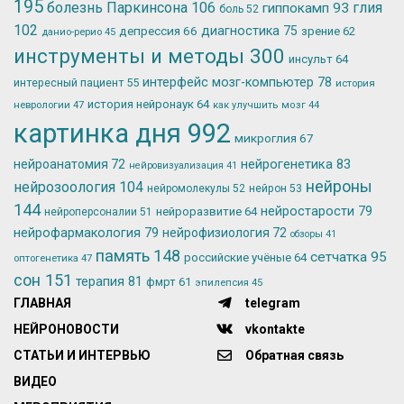
195
болезнь Паркинсона
106
глия
гиппокамп
93
боль
52
102
депрессия
66
диагностика
75
зрение
62
данио-рерио
45
инструменты и методы
300
инсульт
64
интерфейс мозг-компьютер
78
интересный пациент
55
история
история нейронаук
64
неврологии
47
как улучшить мозг
44
картинка дня
992
микроглия
67
нейрогенетика
83
нейроанатомия
72
нейровизуализация
41
нейроны
нейрозоология
104
нейромолекулы
52
нейрон
53
144
нейростарости
79
нейроразвитие
64
нейроперсоналии
51
нейрофармакология
79
нейрофизиология
72
обзоры
41
память
148
сетчатка
95
российские учёные
64
оптогенетика
47
сон
151
терапия
81
фмрт
61
эпилепсия
45
ГЛАВНАЯ
telegram
НЕЙРОНОВОСТИ
vkontakte
СТАТЬИ И ИНТЕРВЬЮ
Обратная связь
ВИДЕО