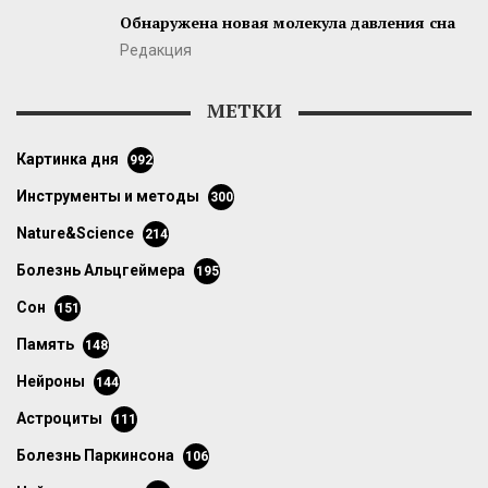
Обнаружена новая молекула давления сна
Редакция
МЕТКИ
картинка дня
992
инструменты и методы
300
Nature&Science
214
болезнь Альцгеймера
195
сон
151
память
148
нейроны
144
астроциты
111
болезнь Паркинсона
106