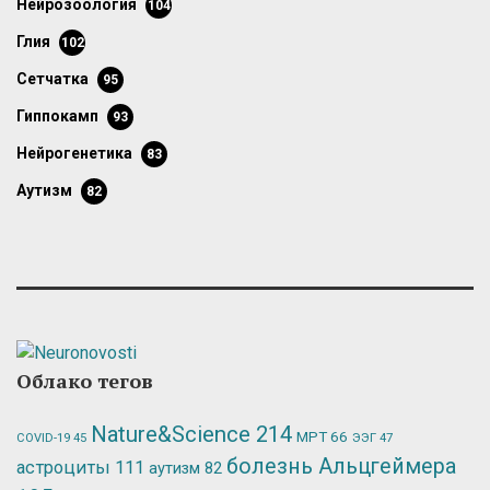
нейрозоология
104
глия
102
сетчатка
95
гиппокамп
93
нейрогенетика
83
аутизм
82
Облако тегов
Nature&Science
214
МРТ
66
ЭЭГ
47
COVID-19
45
болезнь Альцгеймера
астроциты
111
аутизм
82