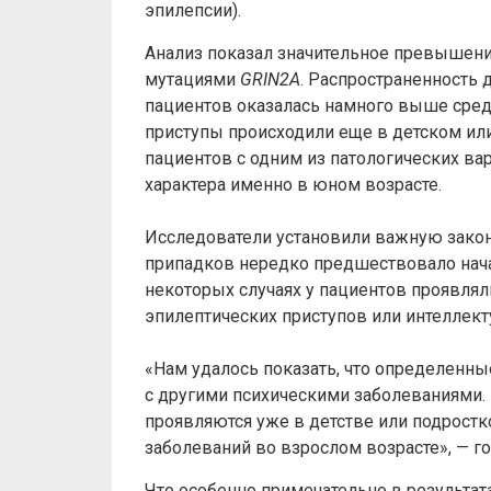
эпилепсии).
Анализ показал значительное превышени
мутациями
GRIN2A
. Распространенность 
пациентов оказалась намного выше сред
приступы происходили еще в детском или
пациентов с одним из патологических ва
характера именно в юном возрасте.
Исследователи установили важную зако
припадков нередко предшествовало начал
некоторых случаях у пациентов проявля
эпилептических приступов или интеллект
«Нам удалось показать, что определенны
с другими психическими заболеваниями. 
проявляются уже в детстве или подростко
заболеваний во взрослом возрасте», — г
Что особенно примечательно в результат