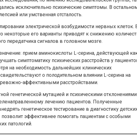
юдались исключительно психические симптомы. В остальном
епсией или умственная отсталость.
улировании электрической возбудимости нервных клеток. 
то некоторые его варианты приводят к снижению количест
го передатчика сигналов в головном мозге.
 значение: прием аминокислоты L-серина, действующей ка
учшать симптоматику психических расстройств у пациенто
отря на необходимость дальнейших клинических
свидетельствуют о полодительном влиянии L-серина на
 тревожно-аффективными расстройствами.
тной генетической мутацией и психическими отклонениями
 целенаправленному лечению пациентов. Полученные
внедрять генетическое тестирование в диагностику детских
о позволит эффективнее помогать пациентам с особыми
их патологий.