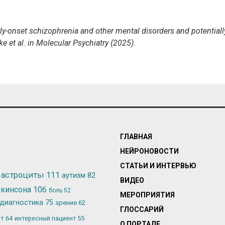
rly-onset schizophrenia and other mental disorders and potentiall
e et al. in Molecular Psychiatry (2025).
ГЛАВНАЯ
НЕЙРОНОВОСТИ
СТАТЬИ И ИНТЕРВЬЮ
астроциты
111
аутизм
82
ВИДЕО
ркинсона
106
боль
52
МЕРОПРИЯТИЯ
диагностика
75
зрение
62
ГЛОССАРИЙ
ьт
64
интересный пациент
55
О ПОРТАЛЕ