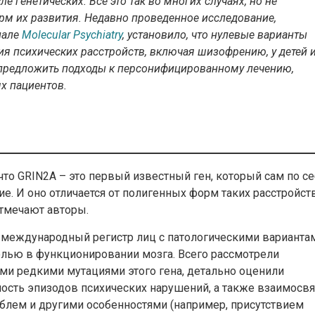
е генетических. Все это так во многих случаях, но не
м их развития. Недавно проведенное исследование,
нале
Molecular Psychiatry
, установило, что нулевые варианты
я психических расстройств, включая шизофрению, у детей 
 предложить подходы к персонифицированному лечению,
х пациентов.
то GRIN2A – это первый известный ген, который сам по с
. И оно отличается от полигенных форм таких расстройств
отмечают авторы.
 международный регистр лиц с патологическими варианта
олью в функционировании мозга. Всего рассмотрели
ми редкими мутациями этого гена, детально оценили
ость эпизодов психических нарушений, а также взаимосв
лем и другими особенностями (например, присутствием