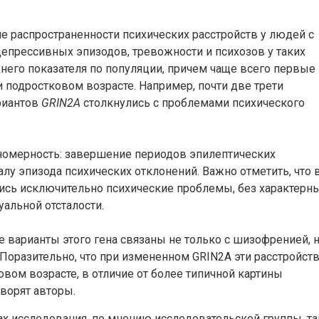
е распространенности психических расстройств у людей с
депрессивных эпизодов, тревожности и психозов у таких
него показателя по популяции, причем чаще всего первые
 подростковом возрасте. Например, почти две трети
риантов
GRIN2A
столкнулись с проблемами психического
номерность: завершение периодов эпилептических
у эпизода психических отклонений. Важно отметить, что 
лись исключительно психические проблемы, без характерн
уальной отсталости.
е варианты этого гена связаны не только с шизофренией, н
Поразительно, что при измененном GRIN2A эти расстройст
вом возрасте, в отличие от более типичной картины
оворят авторы.
ах исследования, по мнению исследовательской группы, та