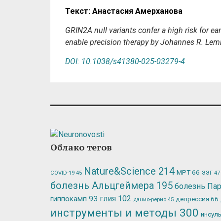
Текст
:
Анастасия
Амерханова
GRIN2A null variants confer a high risk for ea
enable precision therapy by Johannes R. Lemk
DOI: 10.1038/s41380-025-03279-4
Облако тегов
Nature&Science
214
МРТ
66
ЭЭГ
47
COVID-19
45
болезнь Альцгеймера
195
болезнь Па
глия
102
гиппокамп
93
депрессия
66
данио-рерио
45
инструменты и методы
300
инсул