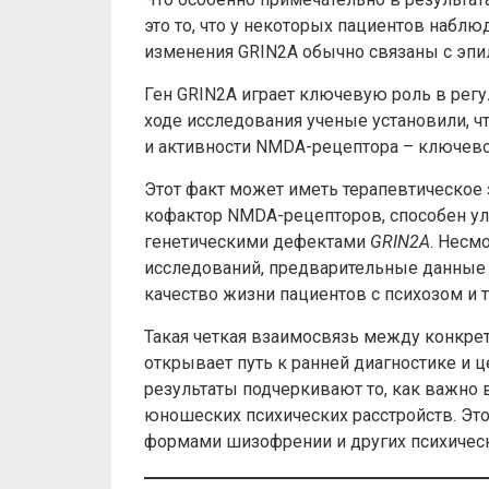
это то, что у некоторых пациентов набл
изменения GRIN2A обычно связаны с эпил
Ген GRIN2A играет ключевую роль в рег
ходе исследования ученые установили, ч
и активности NMDA-рецептора – ключево
Этот факт может иметь терапевтическое
кофактор NMDA-рецепторов, способен ул
генетическими дефектами
GRIN2A
. Несм
исследований, предварительные данные 
качество жизни пациентов с психозом и
Такая четкая взаимосвязь между конкре
открывает путь к ранней диагностике и
результаты подчеркивают то, как важно 
юношеских психических расстройств. Эт
формами шизофрении и других психическ