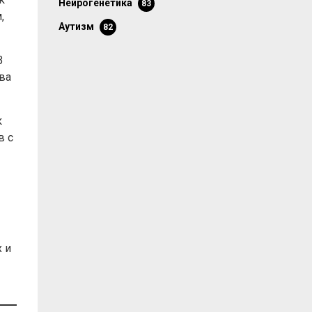
нейрогенетика
83
,
аутизм
82
В
ва
к
в с
 и