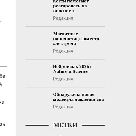
Кости помогают
реагировать на
опасность
Редакция
и
Магнитные
наночастицы вместо
электрода
Редакция
Нейроиюль 2026 в
Nature и Science
ебе
Редакция
,
Обнаружена новая
молекула давления сна
ми
Редакция
МЕТКИ
язь