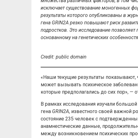
множества различных факторов, в том числ
исключает существование моногенных фор
результаты которого опубликованы в жур
гена GRIN2A резко повышают риск развити
подростков. Это исследование позволяет
основанному на генетических особенностя
Credit
:
public
domain
«Наши текущие результаты показывают, ч
может вызывать психическое заболевание
которые предполагались до сих пор», — 
В рамках исследования изучали большой
гена
GRIN2A
, известного своей важной р
состояние 235 человек с подтвержденны
анамнестические данные, продолжительн
между возникновением психических проб