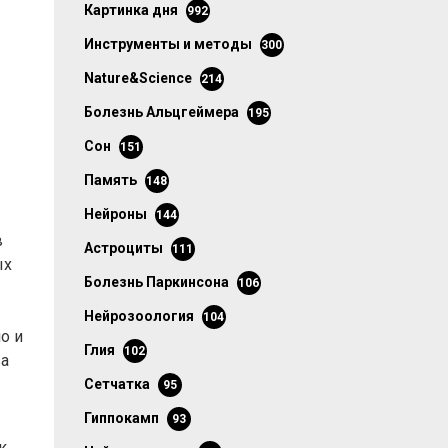
картинка дня
992
инструменты и методы
300
Nature&Science
214
болезнь Альцгеймера
195
сон
151
память
148
нейроны
144
в
астроциты
111
ых
болезнь Паркинсона
106
нейрозоология
104
о и
глия
102
ва
сетчатка
95
гиппокамп
93
к