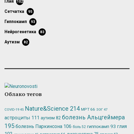
глия
102
сетчатка
95
гиппокамп
93
нейрогенетика
83
аутизм
82
Облако тегов
Nature&Science
214
МРТ
66
ЭЭГ
47
COVID-19
45
болезнь Альцгеймера
астроциты
111
аутизм
82
195
болезнь Паркинсона
106
глия
гиппокамп
93
боль
52
102
депрессия
66
диагностика
75