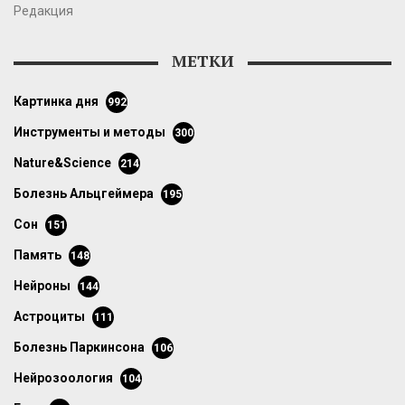
Редакция
МЕТКИ
картинка дня
992
инструменты и методы
300
Nature&Science
214
болезнь Альцгеймера
195
сон
151
память
148
нейроны
144
астроциты
111
болезнь Паркинсона
106
нейрозоология
104