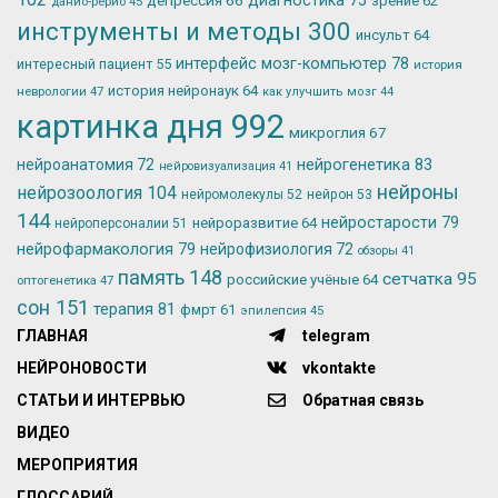
зрение
62
данио-рерио
45
инструменты и методы
300
инсульт
64
интерфейс мозг-компьютер
78
интересный пациент
55
история
история нейронаук
64
неврологии
47
как улучшить мозг
44
картинка дня
992
микроглия
67
нейрогенетика
83
нейроанатомия
72
нейровизуализация
41
нейроны
нейрозоология
104
нейромолекулы
52
нейрон
53
144
нейростарости
79
нейроразвитие
64
нейроперсоналии
51
нейрофармакология
79
нейрофизиология
72
обзоры
41
память
148
сетчатка
95
российские учёные
64
оптогенетика
47
сон
151
терапия
81
фмрт
61
эпилепсия
45
ГЛАВНАЯ
telegram
НЕЙРОНОВОСТИ
vkontakte
СТАТЬИ И ИНТЕРВЬЮ
Обратная связь
ВИДЕО
МЕРОПРИЯТИЯ
ГЛОССАРИЙ