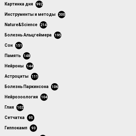
картинка дня
992
инструменты и методы
300
Nature&Science
214
болезнь Альцгеймера
195
сон
151
память
148
нейроны
144
астроциты
111
болезнь Паркинсона
106
нейрозоология
104
глия
102
сетчатка
95
гиппокамп
93