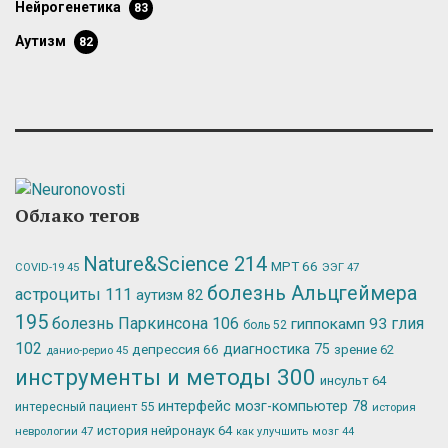
нейрогенетика
83
аутизм
82
Облако тегов
Nature&Science
214
МРТ
66
ЭЭГ
47
COVID-19
45
болезнь Альцгеймера
астроциты
111
аутизм
82
195
болезнь Паркинсона
106
глия
гиппокамп
93
боль
52
102
депрессия
66
диагностика
75
зрение
62
данио-рерио
45
инструменты и методы
300
инсульт
64
интерфейс мозг-компьютер
78
интересный пациент
55
история
история нейронаук
64
неврологии
47
как улучшить мозг
44