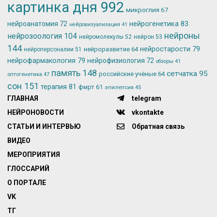
картинка дня
992
микроглия
67
нейрогенетика
83
нейроанатомия
72
нейровизуализация
41
нейроны
нейрозоология
104
нейромолекулы
52
нейрон
53
144
нейростарости
79
нейроразвитие
64
нейроперсоналии
51
нейрофармакология
79
нейрофизиология
72
обзоры
41
память
148
сетчатка
95
российские учёные
64
оптогенетика
47
сон
151
терапия
81
фмрт
61
эпилепсия
45
ГЛАВНАЯ
telegram
НЕЙРОНОВОСТИ
vkontakte
СТАТЬИ И ИНТЕРВЬЮ
Обратная связь
ВИДЕО
МЕРОПРИЯТИЯ
ГЛОССАРИЙ
О ПОРТАЛЕ
VK
ТГ