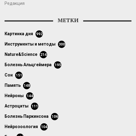
Редакция
МЕТКИ
картинка дня
992
инструменты и методы
300
Nature&Science
214
болезнь Альцгеймера
195
сон
151
память
148
нейроны
144
астроциты
111
болезнь Паркинсона
106
нейрозоология
104