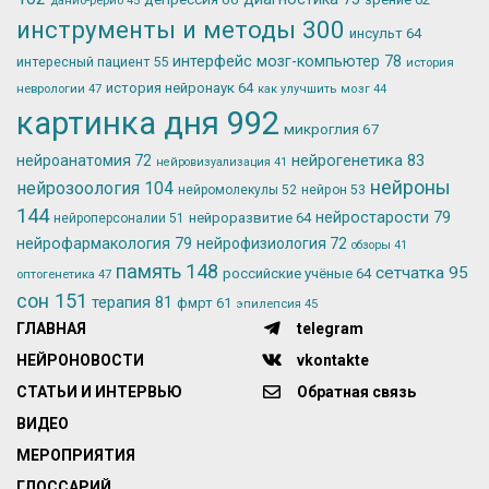
данио-рерио
45
инструменты и методы
300
инсульт
64
интерфейс мозг-компьютер
78
интересный пациент
55
история
история нейронаук
64
неврологии
47
как улучшить мозг
44
картинка дня
992
микроглия
67
нейрогенетика
83
нейроанатомия
72
нейровизуализация
41
нейроны
нейрозоология
104
нейромолекулы
52
нейрон
53
144
нейростарости
79
нейроразвитие
64
нейроперсоналии
51
нейрофармакология
79
нейрофизиология
72
обзоры
41
память
148
сетчатка
95
российские учёные
64
оптогенетика
47
сон
151
терапия
81
фмрт
61
эпилепсия
45
ГЛАВНАЯ
telegram
НЕЙРОНОВОСТИ
vkontakte
СТАТЬИ И ИНТЕРВЬЮ
Обратная связь
ВИДЕО
МЕРОПРИЯТИЯ
ГЛОССАРИЙ