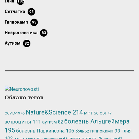
глия
102
сетчатка
95
гиппокамп
93
нейрогенетика
83
аутизм
82
Облако тегов
Nature&Science
214
МРТ
66
ЭЭГ
47
COVID-19
45
болезнь Альцгеймера
астроциты
111
аутизм
82
195
болезнь Паркинсона
106
глия
гиппокамп
93
боль
52
102
депрессия
66
диагностика
75
зрение
62