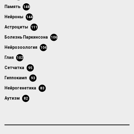
память
148
нейроны
144
астроциты
111
болезнь Паркинсона
106
нейрозоология
104
глия
102
сетчатка
95
гиппокамп
93
нейрогенетика
83
аутизм
82