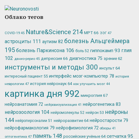
Облако тегов
Nature&Science
214
МРТ
66
ЭЭГ
47
COVID-19
45
болезнь Альцгеймера
астроциты
111
аутизм
82
195
болезнь Паркинсона
106
глия
гиппокамп
93
боль
52
102
депрессия
66
диагностика
75
зрение
62
данио-рерио
45
инструменты и методы
300
инсульт
64
интерфейс мозг-компьютер
78
интересный пациент
55
история
история нейронаук
64
неврологии
47
как улучшить мозг
44
картинка дня
992
микроглия
67
нейрогенетика
83
нейроанатомия
72
нейровизуализация
41
нейроны
нейрозоология
104
нейромолекулы
52
нейрон
53
144
нейростарости
79
нейроразвитие
64
нейроперсоналии
51
нейрофармакология
79
нейрофизиология
72
обзоры
41
память
148
сетчатка
95
российские учёные
64
оптогенетика
47