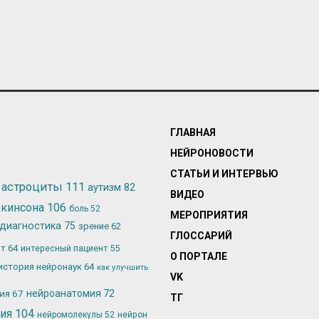
ГЛАВНАЯ
НЕЙРОНОВОСТИ
СТАТЬИ И ИНТЕРВЬЮ
астроциты
111
аутизм
82
ВИДЕО
ркинсона
106
боль
52
МЕРОПРИЯТИЯ
диагностика
75
зрение
62
ГЛОССАРИЙ
ьт
64
интересный пациент
55
О ПОРТАЛЕ
история нейронаук
64
как улучшить
VK
лия
67
нейроанатомия
72
ТГ
гия
104
нейромолекулы
52
нейрон