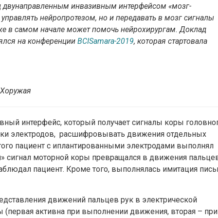
ад двунаправленным инвазивным интерфейсом «мозг-
 управлять нейропротезом, но и передавать в мозг сигналы
 уже в самом начале может помочь нейрохирургам. Доклад
оялся на конференции
BCISamara-2019
, которая стартовала
 Хоружая
ивный интерфейс, который получает сигналы коры головно
тки электродов, расшифровывать движения отдельных
этого пациент с иплантированными электродами выполнял
» сигнал моторной коры превращался в движения пальце
 наблюдал пациент. Кроме того, выполнялась имитация пис
редставления движений пальцев рук в электрической
 (первая активна при выполнении движения, вторая – при