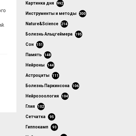
картинка дня
992
ого
инструменты и методы
300
Nature&Science
214
й.
болезнь Альцгеймера
195
сон
151
память
148
нейроны
144
астроциты
111
болезнь Паркинсона
106
нейрозоология
104
глия
102
сетчатка
95
гиппокамп
93