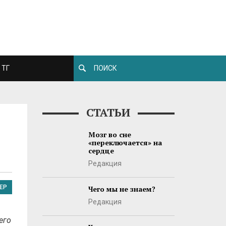
ТГ
СТАТЬИ
Мозг во сне
«переключается» на
сердце
Редакция
ЕР
Чего мы не знаем?
Редакция
его