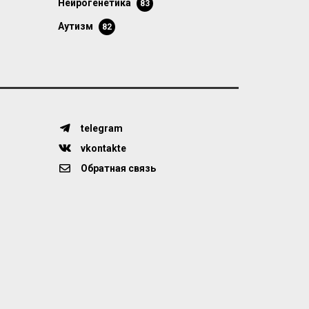
нейрогенетика
83
аутизм
82
telegram
vkontakte
Обратная связь