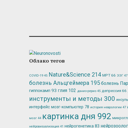
Облако тегов
Nature&Science
214
МРТ
66
ЭЭГ
47
COVID-19
45
болезнь Альцгеймера
195
болезнь Па
глия
102
гиппокамп
93
депрессия
66
данио-рерио
45
инструменты и методы
300
инсул
интерфейс мозг-компьютер
78
история неврологии
47
картинка дня
992
микрог
мозг
44
нейрозооло
нейрогенетика
83
нейровизуализация
41