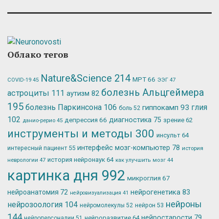
Облако тегов
Nature&Science
214
МРТ
66
ЭЭГ
47
COVID-19
45
болезнь Альцгеймера
астроциты
111
аутизм
82
195
болезнь Паркинсона
106
глия
гиппокамп
93
боль
52
102
депрессия
66
диагностика
75
зрение
62
данио-рерио
45
инструменты и методы
300
инсульт
64
интерфейс мозг-компьютер
78
интересный пациент
55
история
история нейронаук
64
неврологии
47
как улучшить мозг
44
картинка дня
992
микроглия
67
нейрогенетика
83
нейроанатомия
72
нейровизуализация
41
нейроны
нейрозоология
104
нейромолекулы
52
нейрон
53
144
нейростарости
79
нейроразвитие
64
нейроперсоналии
51