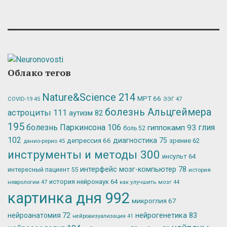
Облако тегов
Nature&Science
214
МРТ
66
ЭЭГ
47
COVID-19
45
болезнь Альцгеймера
астроциты
111
аутизм
82
195
болезнь Паркинсона
106
глия
гиппокамп
93
боль
52
102
депрессия
66
диагностика
75
зрение
62
данио-рерио
45
инструменты и методы
300
инсульт
64
интерфейс мозг-компьютер
78
интересный пациент
55
история
история нейронаук
64
неврологии
47
как улучшить мозг
44
картинка дня
992
микроглия
67
нейрогенетика
83
нейроанатомия
72
нейровизуализация
41