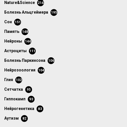
Nature&Science
214
болезнь Альцгеймера
195
сон
151
память
148
нейроны
144
астроциты
111
болезнь Паркинсона
106
нейрозоология
104
глия
102
сетчатка
95
гиппокамп
93
нейрогенетика
83
аутизм
82