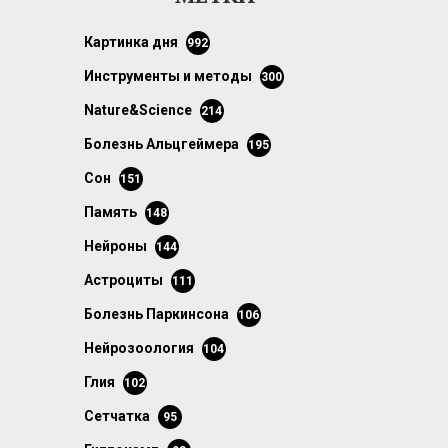
картинка дня
992
инструменты и методы
300
Nature&Science
214
болезнь Альцгеймера
195
сон
151
память
148
нейроны
144
астроциты
111
болезнь Паркинсона
106
нейрозоология
104
глия
102
сетчатка
95