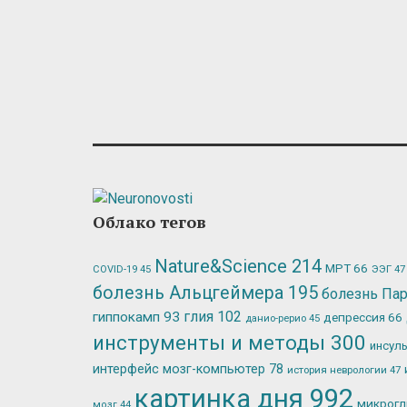
Облако тегов
Nature&Science
214
МРТ
66
ЭЭГ
47
COVID-19
45
болезнь Альцгеймера
195
болезнь Па
глия
102
гиппокамп
93
депрессия
66
данио-рерио
45
инструменты и методы
300
инсул
интерфейс мозг-компьютер
78
история неврологии
47
картинка дня
992
микрог
мозг
44