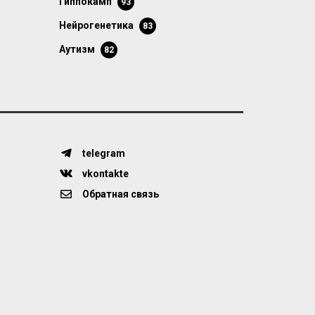
гиппокамп
93
нейрогенетика
83
аутизм
82
telegram
vkontakte
Обратная связь