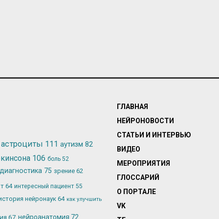
ГЛАВНАЯ
НЕЙРОНОВОСТИ
СТАТЬИ И ИНТЕРВЬЮ
астроциты
111
аутизм
82
ВИДЕО
ркинсона
106
боль
52
МЕРОПРИЯТИЯ
диагностика
75
зрение
62
ГЛОССАРИЙ
ьт
64
интересный пациент
55
О ПОРТАЛЕ
история нейронаук
64
как улучшить
VK
лия
67
нейроанатомия
72