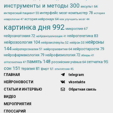
инструменты и методы
300
инсульт
64
интерфейс мозг-компьютер
78
интересный пациент
55
история
история нейронаук
64
неврологии
47
как улучшить мозг
44
картинка дня
992
микроглия
67
нейрогенетика
83
нейроанатомия
72
нейровизуализация
41
нейроны
нейрозоология
104
нейромолекулы
52
нейрон
53
144
нейростарости
79
нейроразвитие
64
нейроперсоналии
51
нейрофармакология
79
нейрофизиология
72
обзоры
41
память
148
сетчатка
95
российские учёные
64
оптогенетика
47
сон
151
терапия
81
фмрт
61
эпилепсия
45
ГЛАВНАЯ
telegram
НЕЙРОНОВОСТИ
vkontakte
СТАТЬИ И ИНТЕРВЬЮ
Обратная связь
ВИДЕО
МЕРОПРИЯТИЯ
ГЛОССАРИЙ