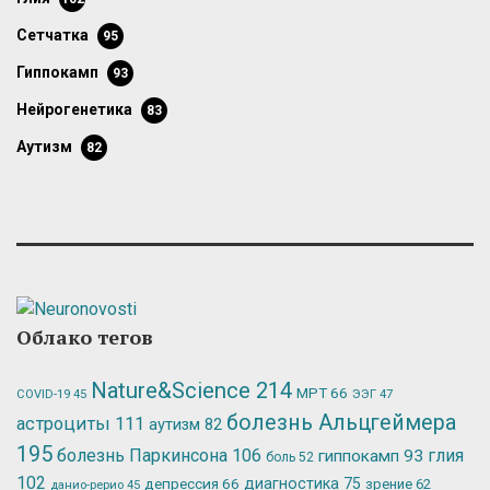
сетчатка
95
гиппокамп
93
нейрогенетика
83
аутизм
82
Облако тегов
Nature&Science
214
МРТ
66
ЭЭГ
47
COVID-19
45
болезнь Альцгеймера
астроциты
111
аутизм
82
195
болезнь Паркинсона
106
глия
гиппокамп
93
боль
52
102
депрессия
66
диагностика
75
зрение
62
данио-рерио
45