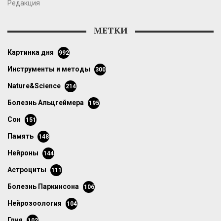
Редакция
МЕТКИ
картинка дня
992
инструменты и методы
300
Nature&Science
214
болезнь Альцгеймера
195
сон
151
память
148
нейроны
144
астроциты
111
болезнь Паркинсона
106
нейрозоология
104
глия
102