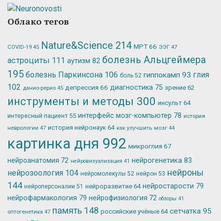
Облако тегов
Nature&Science
214
МРТ
66
ЭЭГ
47
COVID-19
45
болезнь Альцгеймера
астроциты
111
аутизм
82
195
болезнь Паркинсона
106
глия
гиппокамп
93
боль
52
102
депрессия
66
диагностика
75
зрение
62
данио-рерио
45
инструменты и методы
300
инсульт
64
интерфейс мозг-компьютер
78
интересный пациент
55
история
история нейронаук
64
неврологии
47
как улучшить мозг
44
картинка дня
992
микроглия
67
нейрогенетика
83
нейроанатомия
72
нейровизуализация
41
нейроны
нейрозоология
104
нейромолекулы
52
нейрон
53
144
нейростарости
79
нейроразвитие
64
нейроперсоналии
51
нейрофармакология
79
нейрофизиология
72
обзоры
41
память
148
сетчатка
95
российские учёные
64
оптогенетика
47