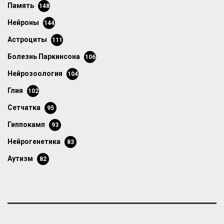
память
148
нейроны
144
астроциты
111
болезнь Паркинсона
106
нейрозоология
104
глия
102
сетчатка
95
гиппокамп
93
нейрогенетика
83
аутизм
82