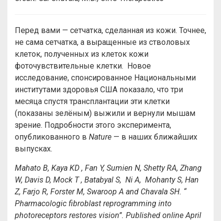
Перед вами — сетчатка, сделанная из кожи. Точнее,
не сама сетчатка, а выращенные из стволовых
клеток, полученных из клеток кожи
фоточувствительные клетки. Новое
исследование, спонсированное Национальными
институтами здоровья США показало, что три
месяца спустя трансплантации эти клетки
(показаны зелёным) выжили и вернули мышам
зрение. Подробности этого эксперимента,
опубликованного в
Nature
— в наших ближайших
выпусках.
Mahato B, Kaya KD , Fan Y, Sumien N, Shetty RA, Zhang
W, Davis D, Mock T , Batabyal S, Ni A, Mohanty S, Han
Z, Farjo R, Forster M, Swaroop A and Chavala SH. “
Pharmacologic fibroblast reprogramming into
photoreceptors restores vision”. Published online April