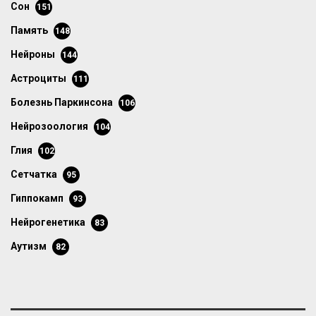
сон
151
память
148
нейроны
144
астроциты
111
болезнь Паркинсона
106
нейрозоология
104
глия
102
сетчатка
95
гиппокамп
93
нейрогенетика
83
аутизм
82