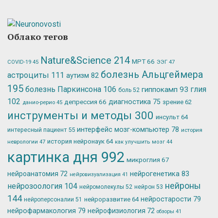
Облако тегов
Nature&Science
214
МРТ
66
ЭЭГ
47
COVID-19
45
болезнь Альцгеймера
астроциты
111
аутизм
82
195
болезнь Паркинсона
106
глия
гиппокамп
93
боль
52
102
депрессия
66
диагностика
75
зрение
62
данио-рерио
45
инструменты и методы
300
инсульт
64
интерфейс мозг-компьютер
78
интересный пациент
55
история
история нейронаук
64
неврологии
47
как улучшить мозг
44
картинка дня
992
микроглия
67
нейрогенетика
83
нейроанатомия
72
нейровизуализация
41
нейроны
нейрозоология
104
нейромолекулы
52
нейрон
53
144
нейростарости
79
нейроразвитие
64
нейроперсоналии
51
нейрофармакология
79
нейрофизиология
72
обзоры
41