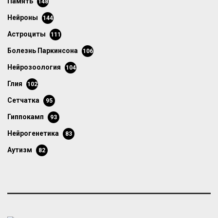
память
148
нейроны
144
астроциты
111
болезнь Паркинсона
106
нейрозоология
104
глия
102
сетчатка
95
гиппокамп
93
нейрогенетика
83
аутизм
82