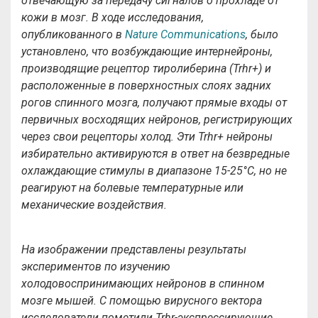
отвечающую за передачу сигналов о прохладе от
кожи в мозг. В ходе исследования,
опубликованного в
Nature
Communications
, было
установлено, что возбуждающие интернейроны,
производящие рецептор тиролиберина (
Trhr
+) и
расположенные в поверхностных слоях задних
рогов спинного мозга, получают прямые входы от
первичных восходящих нейронов, регистрирующих
через свои рецепторы холод. Эти
Trhr
+ нейроны
избирательно активируются в ответ на безвредные
охлаждающие стимулы в диапазоне 15-25°
C
, но не
реагируют на болевые температурные или
механические воздействия.
На изображении представлены результаты
экспериментов по изучению
холодовоспринимающих нейронов в спинном
мозге мышей. С помощью вирусного вектора
исследователи пометили
Trhr
-экспрессирующие