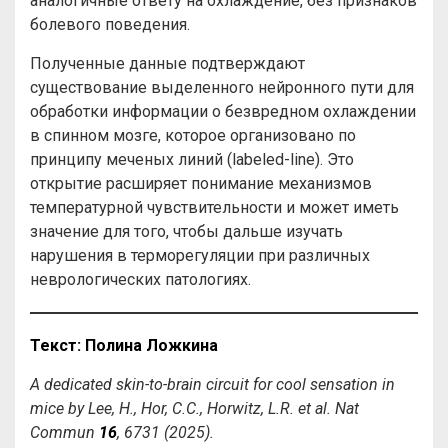
аналогичные ответу на охлаждение, без признаков
болевого поведения.
Полученные данные подтверждают
существование выделенного нейронного пути для
обработки информации о безвредном охлаждении
в спинном мозге, которое организовано по
принципу меченых линий (labeled-line). Это
открытие расширяет понимание механизмов
температурной чувствительности и может иметь
значение для того, чтобы дальше изучать
нарушения в терморегуляции при различных
неврологических патологиях.
Текст
:
Полина
Ложкина
A dedicated skin-to-brain circuit for cool sensation in
mice by Lee, H., Hor, C.C., Horwitz, L.R. et al. Nat
Commun
16
, 6731 (2025).