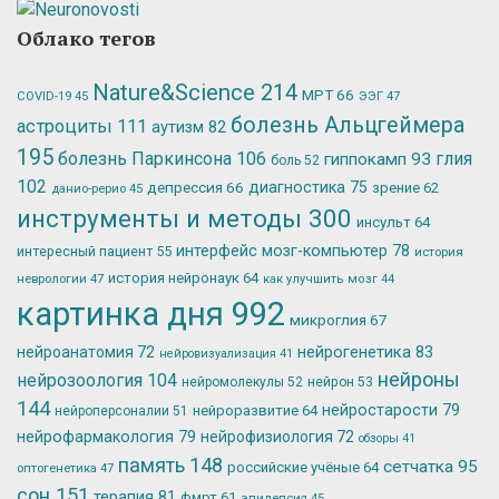
Облако тегов
Nature&Science
214
МРТ
66
ЭЭГ
47
COVID-19
45
болезнь Альцгеймера
астроциты
111
аутизм
82
195
болезнь Паркинсона
106
глия
гиппокамп
93
боль
52
102
депрессия
66
диагностика
75
зрение
62
данио-рерио
45
инструменты и методы
300
инсульт
64
интерфейс мозг-компьютер
78
интересный пациент
55
история
история нейронаук
64
неврологии
47
как улучшить мозг
44
картинка дня
992
микроглия
67
нейрогенетика
83
нейроанатомия
72
нейровизуализация
41
нейроны
нейрозоология
104
нейромолекулы
52
нейрон
53
144
нейростарости
79
нейроразвитие
64
нейроперсоналии
51
нейрофармакология
79
нейрофизиология
72
обзоры
41
память
148
сетчатка
95
российские учёные
64
оптогенетика
47
сон
151
терапия
81
фмрт
61
эпилепсия
45