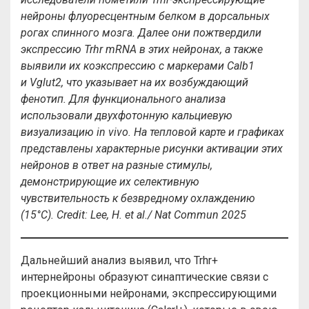
нейроны флуоресцентным белком в дорсальных
рогах спинного мозга. Далее они пожтвердили
экспрессию
Trhr
mRNA
в этих нейронах, а также
выявили их коэкспрессию с маркерами
Calb
1
и
Vglut
2, что указывает на их возбуждающий
фенотип. Для функционального анализа
использовали двухфотонную кальциевую
визуализацию
in
vivo
. На тепловой карте и графиках
представлены характерные рисунки активации этих
нейронов в ответ на разные стимулы,
демонстрирующие их селективную
чувствительность к безвредному охлаждению
(15°
C
).
Credit
:
Lee
,
H
.
et
al
./
Nat
Commun
2025
Дальнейший анализ выявил, что Trhr+
интернейроны образуют синаптические связи с
проекционными нейронами, экспрессирующими