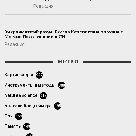
Редакция
Эмерджентный разум. Беседа Константина Анохина с
Му-мин Пу о сознании и ИИ
Редакция
МЕТКИ
картинка дня
992
инструменты и методы
300
Nature&Science
214
болезнь Альцгеймера
195
сон
151
память
148