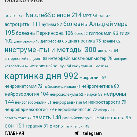
Nature&Science
214
МРТ
66
ЭЭГ
47
COVID-19
45
болезнь Альцгеймера
астроциты
111
аутизм
82
195
болезнь Паркинсона
106
глия
гиппокамп
93
боль
52
102
депрессия
66
диагностика
75
зрение
62
данио-рерио
45
инструменты и методы
300
инсульт
64
интерфейс мозг-компьютер
78
интересный пациент
55
история
история нейронаук
64
неврологии
47
как улучшить мозг
44
картинка дня
992
микроглия
67
нейрогенетика
83
нейроанатомия
72
нейровизуализация
41
нейроны
нейрозоология
104
нейромолекулы
52
нейрон
53
144
нейростарости
79
нейроразвитие
64
нейроперсоналии
51
нейрофармакология
79
нейрофизиология
72
обзоры
41
память
148
сетчатка
95
российские учёные
64
оптогенетика
47
сон
151
терапия
81
фмрт
61
эпилепсия
45
ГЛАВНАЯ
telegram