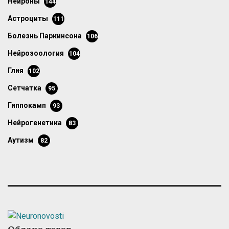
нейроны
144
астроциты
111
болезнь Паркинсона
106
нейрозоология
104
глия
102
сетчатка
95
гиппокамп
93
нейрогенетика
83
аутизм
82
Облако тегов