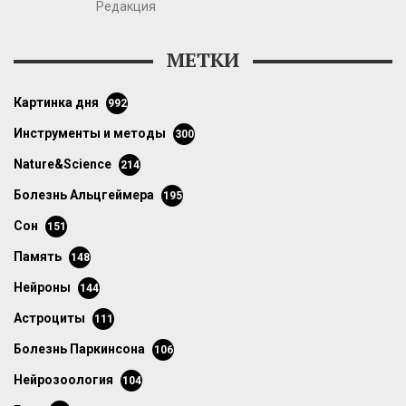
Редакция
МЕТКИ
картинка дня
992
инструменты и методы
300
Nature&Science
214
болезнь Альцгеймера
195
сон
151
память
148
нейроны
144
астроциты
111
болезнь Паркинсона
106
нейрозоология
104