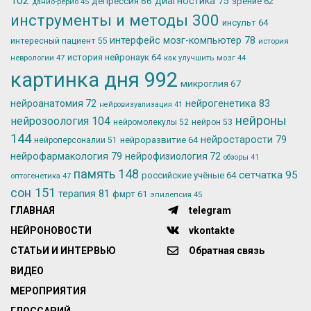
102
депрессия
66
диагностика
75
зрение
62
данио-рерио
45
инструменты и методы
300
инсульт
64
интерфейс мозг-компьютер
78
интересный пациент
55
история
история нейронаук
64
неврологии
47
как улучшить мозг
44
картинка дня
992
микроглия
67
нейрогенетика
83
нейроанатомия
72
нейровизуализация
41
нейроны
нейрозоология
104
нейромолекулы
52
нейрон
53
144
нейростарости
79
нейроразвитие
64
нейроперсоналии
51
нейрофармакология
79
нейрофизиология
72
обзоры
41
память
148
сетчатка
95
российские учёные
64
оптогенетика
47
сон
151
терапия
81
фмрт
61
эпилепсия
45
ГЛАВНАЯ
telegram
НЕЙРОНОВОСТИ
vkontakte
СТАТЬИ И ИНТЕРВЬЮ
Обратная связь
ВИДЕО
МЕРОПРИЯТИЯ
ГЛОССАРИЙ