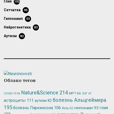
глия
102
сетчатка
95
гиппокамп
93
нейрогенетика
83
аутизм
82
Облако тегов
Nature&Science
214
МРТ
66
ЭЭГ
47
COVID-19
45
болезнь Альцгеймера
астроциты
111
аутизм
82
195
болезнь Паркинсона
106
глия
гиппокамп
93
боль
52