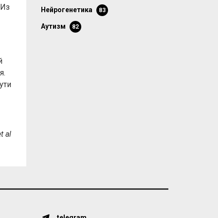
 Из
нейрогенетика
83
аутизм
82
й
я.
ути
t al
telegram