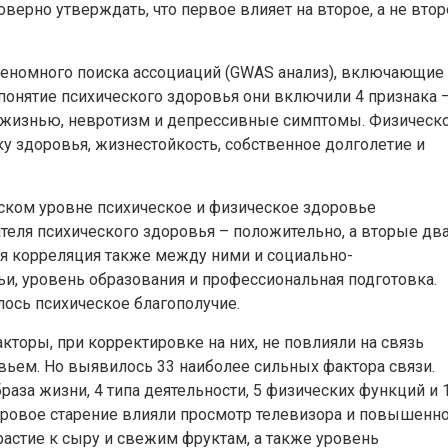
оверно утверждать, что первое влияет на второе, а не вто
еномного поиска ассоциаций (GWAS анализ), включающие
 понятие психического здоровья они включили 4 признака 
 жизнью, невротизм и депрессивные симптомы. Физическ
у здоровья, жизнестойкость, собственное долголетие и
еском уровне психическое и физическое здоровье
теля психического здоровья – положительно, а вторые два
ая корреляция также между ними и социально-
и, уровень образования и профессиональная подготовка.
ось психическое благополучие.
кторы, при корректировке на них, не повлияли на связь
ьем. Но выявилось 33 наиболее сильных фактора связи.
аза жизни, 4 типа деятельности, 5 физических функций и 
доровое старение влияли просмотр телевизора и повышенн
растие к сыру и свежим фруктам, а также уровень