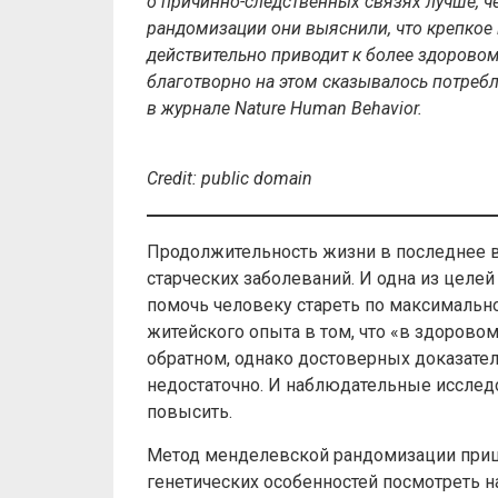
о причинно-следственных связях лучше, 
рандомизации они выяснили, что крепкое 
действительно приводит к более здорово
благотворно на этом сказывалось потребл
в журнале Nature Human Behavior.
Credit
:
public
domain
Продолжительность жизни в последнее в
старческих заболеваний. И одна из целе
помочь человеку стареть по максимально
житейского опыта в том, что «в здоровом
обратном, однако достоверных доказате
недостаточно. И наблюдательные исследо
повысить.
Метод менделевской рандомизации прише
генетических особенностей посмотреть 