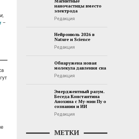
Магнитные
наночастицы вместо
электрода
м,
Редакция
и
–
Нейроиюль 2026 в
Nature и Science
Редакция
Обнаружена новая
молекула давления сна
са
Редакция
гут
Эмерджентный разум.
Беседа Константина
Анохина с Му-мин Пу о
сознании и ИИ
Редакция
не
МЕТКИ