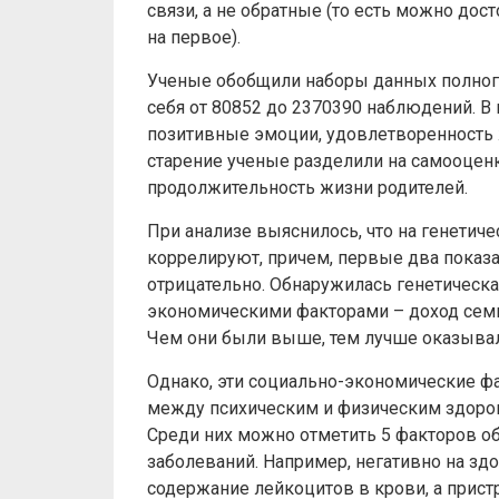
связи, а не обратные (то есть можно дост
на первое).
Ученые обобщили наборы данных полног
себя от 80852 до 2370390 наблюдений. В
позитивные эмоции, удовлетворенность
старение ученые разделили на самооценк
продолжительность жизни родителей.
При анализе выяснилось, что на генетич
коррелируют, причем, первые два показа
отрицательно. Обнаружилась генетическ
экономическими факторами – доход семь
Чем они были выше, тем лучше оказывал
Однако, эти социально-экономические фа
между психическим и физическим здоров
Среди них можно отметить 5 факторов обр
заболеваний. Например, негативно на з
содержание лейкоцитов в крови, а прист