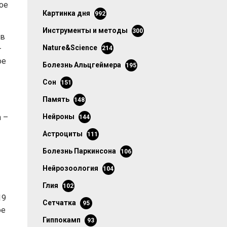
рое
картинка дня
992
инструменты и методы
300
 в
Nature&Science
–
214
ое
болезнь Альцгеймера
195
сон
151
память
148
 –
нейроны
144
астроциты
111
болезнь Паркинсона
106
нейрозоология
104
глия
102
19
сетчатка
95
ое
гиппокамп
93