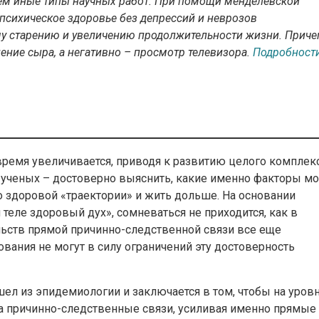
чем иные типы научных работ. При помощи менделевской
психическое здоровье без депрессий и неврозов
му старению и увеличению продолжительности жизни. Приче
ение сыра, а негативно – просмотр телевизора.
Подробност
ремя увеличивается, приводя к развитию целого комплек
й ученых – достоверно выяснить, какие именно факторы мо
 здоровой «траектории» и жить дольше. На основании
 теле здоровый дух», сомневаться не приходится, как в
льств прямой причинно-следственной связи все еще
вания не могут в силу ограничений эту достоверность
л из эпидемиологии и заключается в том, чтобы на уров
на причинно-следственные связи, усиливая именно прямые