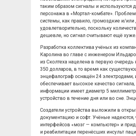
таким образом сигналы и используются 
персонажа в «Мортал-комбате». Проблема
системы, как правило, громоздкие и/или 
удовлетворительно, поскольку количеств
дешевле, но сигнал считывают ещё хуже
Разработка коллектива учёных из компа
Каролина во главе с инженером Ильда
из Сколтеха нацелена в первую очередь 
350 долларов, в то время как существующ
энцефалограф оснащён 24 электродами, 
обеспечивает высокое качество сигнала,
информации имеет диаметр 5 миллиметров
устройство в течение дня или во сне. Э
Создатели устройства выложили в открыт
документацию и софт. Учёные надеются, 
интерфейсов «мозг — компьютер» и прид
и реабилитации перенёсших инсульт пац