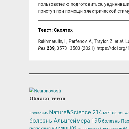
пользователю подготовиться, уединивши
приступ при помощи электрической стим
Текст: Сколтех
Rakhmatulin, I., Parfenov, A., Traylor, Z.
et al.
Lo
Res
239,
3573–3583 (2021). https://doi.or
Облако тегов
Nature&Science
214
МРТ
66
ЭЭГ
47
COVID-19
45
болезнь Альцгеймера
195
болезнь Па
глия
102
гиппокамп
93
депрессия
66
данио-рерио
45