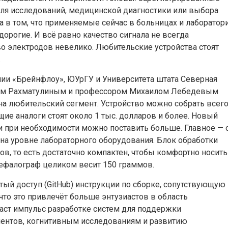
для исследований, медицинской диагностики или выбора
 в том, что применяемые сейчас в больницах и лаборатор
дорогие. И всё равно качество сигнала не всегда
о электродов невелико. Любительские устройства стоят
.
нии «Брейнфлоу», ЮУрГУ и Университета штата Северная
ром Рахматулиным и профессором Михаилом Лебедевым
на любительский сегмент. Устройство можно собрать всего
ие аналоги стоят около 1 тыс. долларов и более. Новый
и при необходимости можно поставить больше. Главное — 
 на уровне лабораторного оборудования. Блок обработки
, то есть достаточно компактен, чтобы комфортно носить
нцефалограф целиком весит 150 граммов.
ый доступ (GitHub) инструкции по сборке, сопутствующую
что это привлечёт больше энтузиастов в область
аст импульс разработке систем для поддержки
иентов, когнитивным исследованиям и развитию