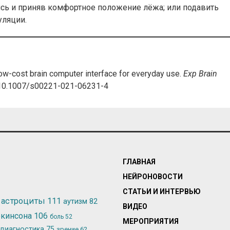
сь и приняв комфортное положение лёжа; или подавить
уляции.
w-cost brain computer interface for everyday use.
Exp Brain
g/10.1007/s00221-021-06231-4
ГЛАВНАЯ
НЕЙРОНОВОСТИ
СТАТЬИ И ИНТЕРВЬЮ
астроциты
111
аутизм
82
ВИДЕО
ркинсона
106
боль
52
МЕРОПРИЯТИЯ
диагностика
75
зрение
62