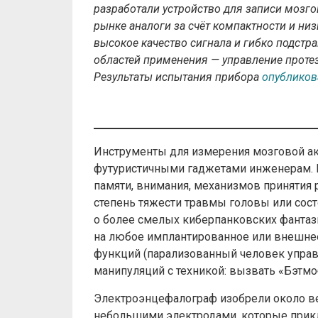
разработали устройство для записи мозго
рынке аналоги за счёт компактности и ни
высокое качество сигнала и гибко подстр
областей применения — управление проте
Результаты испытания прибора
опублико
Инструменты для измерения мозговой ак
футуристичными гаджетами инженерам. В 
памяти, внимания, механизмов принятия 
степень тяжести травмы головы или сос
о более смелых киберпанковских фантаз
на любое имплантированное или внешнее
функций (парализованный человек управл
манипуляций с техникой: вызвать «Бэтмо
Электроэнцефалограф изобрели около ве
небольшими электродами, которые прик