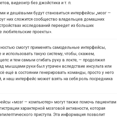
ов, видеоигр без джойстика и т. п.
ми и дешёвыми будут становиться интерфейсы „мозг —
круг них сложится сообщество владельцев домашних
 устройствах исследований переедет из больших
е любительские проекты».
жностью смогут применять самодельные интерфейсы,
 и использовать такую систему, чтобы, скажем,
цепс и тем самым сгибать руку в локте, — продолжил
над мышцами руки был утрачен вследствие инсульта или
сё ещё в состоянии генерировать команды, просто у него
, и наш интерфейс может взять на себя роль посредника
фейсы «мозг — компьютер» могут также помочь пациентам
гистрации характерной мозговой активности, которая
эпилептического приступа. Эта информация позволит