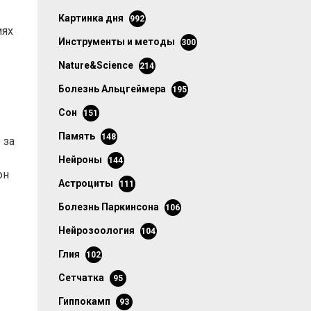
картинка дня
992
иях
инструменты и методы
300
Nature&Science
214
болезнь Альцгеймера
195
сон
151
память
148
 за
нейроны
144
он
астроциты
111
болезнь Паркинсона
106
нейрозоология
104
глия
102
сетчатка
95
гиппокамп
93