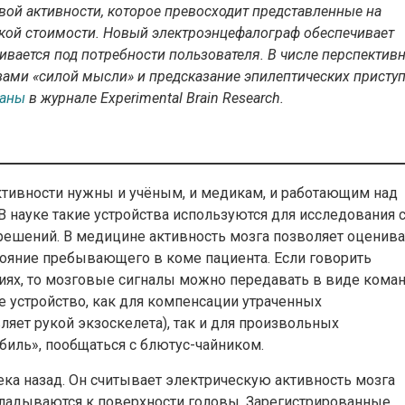
вой активности, которое превосходит представленные на
зкой стоимости. Новый электроэнцефалограф обеспечивает
аивается под потребности пользователя. В числе перспектив
зами «силой мысли» и предсказание эпилептических приступ
ваны
в журнале Experimental Brain Research.
тивности нужны и учёным, и медикам, и работающим над
науке такие устройства используются для исследования с
решений. В медицине активность мозга позволяет оценива
тояние пребывающего в коме пациента. Если говорить
иях, то мозговые сигналы можно передавать в виде кома
 устройство, как для компенсации утраченных
яет рукой экзоскелета), так и для произвольных
биль», пообщаться с блютус-чайником.
ка назад. Он считывает электрическую активность мозга
ладываются к поверхности головы. Зарегистрированные