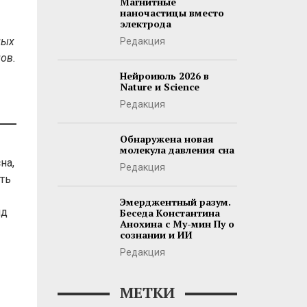
Магнитные
наночастицы вместо
электрода
ных
Редакция
ов.
Нейроиюль 2026 в
Nature и Science
Редакция
Обнаружена новая
молекула давления сна
на,
Редакция
ть
Эмерджентный разум.
нд
Беседа Константина
Анохина с Му-мин Пу о
сознании и ИИ
Редакция
МЕТКИ