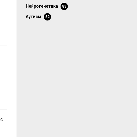
нейрогенетика
83
аутизм
82
 с