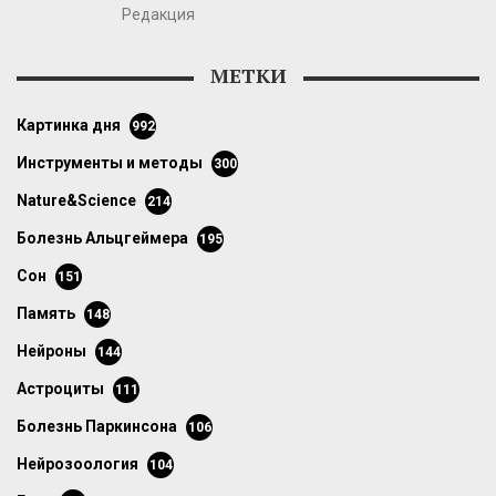
Редакция
МЕТКИ
картинка дня
992
инструменты и методы
300
Nature&Science
214
болезнь Альцгеймера
195
сон
151
память
148
нейроны
144
астроциты
111
болезнь Паркинсона
106
нейрозоология
104