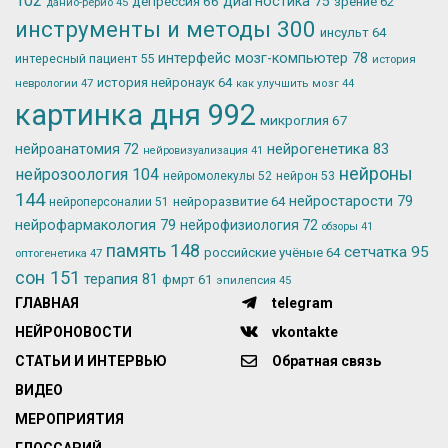
102
депрессия
66
диагностика
75
зрение
62
данио-рерио
45
инструменты и методы
300
инсульт
64
интерфейс мозг-компьютер
78
интересный пациент
55
история
история нейронаук
64
неврологии
47
как улучшить мозг
44
картинка дня
992
микроглия
67
нейрогенетика
83
нейроанатомия
72
нейровизуализация
41
нейроны
нейрозоология
104
нейромолекулы
52
нейрон
53
144
нейростарости
79
нейроразвитие
64
нейроперсоналии
51
нейрофармакология
79
нейрофизиология
72
обзоры
41
память
148
сетчатка
95
российские учёные
64
оптогенетика
47
сон
151
терапия
81
фмрт
61
эпилепсия
45
ГЛАВНАЯ
telegram
НЕЙРОНОВОСТИ
vkontakte
СТАТЬИ И ИНТЕРВЬЮ
Обратная связь
ВИДЕО
МЕРОПРИЯТИЯ
ГЛОССАРИЙ