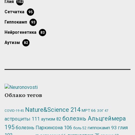
глия
102
сетчатка
95
гиппокамп
93
нейрогенетика
83
аутизм
82
Облако тегов
Nature&Science
214
МРТ
66
ЭЭГ
47
COVID-19
45
болезнь Альцгеймера
астроциты
111
аутизм
82
195
болезнь Паркинсона
106
глия
гиппокамп
93
боль
52