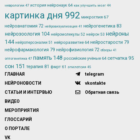
история нейронаук
64
неврологии
47
как улучшить мозг
44
картинка дня
992
микроглия
67
нейрогенетика
83
нейроанатомия
72
нейровизуализация
41
нейроны
нейрозоология
104
нейромолекулы
52
нейрон
53
144
нейростарости
79
нейроразвитие
64
нейроперсоналии
51
нейрофармакология
79
нейрофизиология
72
обзоры
41
память
148
сетчатка
95
российские учёные
64
оптогенетика
47
сон
151
терапия
81
фмрт
61
эпилепсия
45
ГЛАВНАЯ
telegram
НЕЙРОНОВОСТИ
vkontakte
СТАТЬИ И ИНТЕРВЬЮ
Обратная связь
ВИДЕО
МЕРОПРИЯТИЯ
ГЛОССАРИЙ
О ПОРТАЛЕ
VK