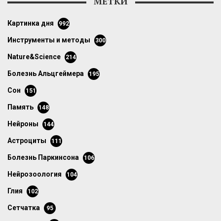
МЕТКИ
картинка дня
992
инструменты и методы
300
Nature&Science
214
болезнь Альцгеймера
195
сон
151
память
148
нейроны
144
астроциты
111
болезнь Паркинсона
106
нейрозоология
104
глия
102
сетчатка
95