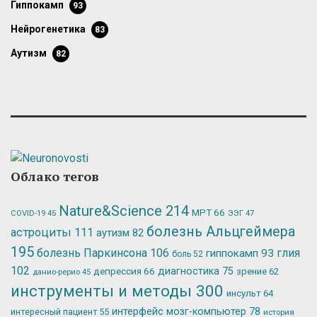
гиппокамп
93
нейрогенетика
83
аутизм
82
Облако тегов
Nature&Science
214
МРТ
66
ЭЭГ
47
COVID-19
45
болезнь Альцгеймера
астроциты
111
аутизм
82
195
болезнь Паркинсона
106
глия
гиппокамп
93
боль
52
102
депрессия
66
диагностика
75
зрение
62
данио-рерио
45
инструменты и методы
300
инсульт
64
интерфейс мозг-компьютер
78
интересный пациент
55
история