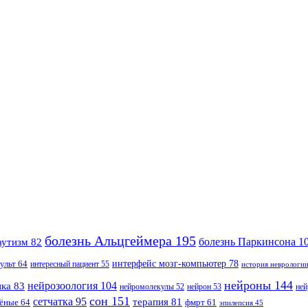
болезнь Альцгеймера
195
болезнь Паркинсона
1
аутизм
82
интерфейс мозг-компьютер
78
ульт
64
интересный пациент
55
история неврологи
нейроны
144
нейрозоология
104
ика
83
нейромолекулы
52
нейрон
53
ней
сон
151
сетчатка
95
терапия
81
чёные
64
фмрт
61
эпилепсия
45