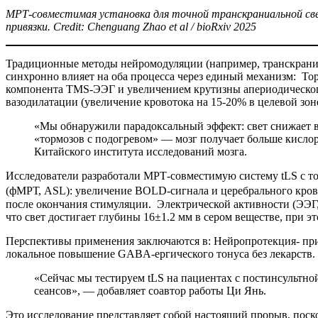
МРТ-совместимая установка для точной транскраниальной св
привязки.
Credit
:
Chenguang
Zhao
et
al
/
bioRxiv
2025
Традиционные методы нейромодуляции (например, транскраниа
синхронно влияет на оба процесса через единый механизм: Т
компонента TMS-ЭЭГ и увеличением крутизны апериодическог
вазодилатации (увеличение кровотока на 15-20% в целевой зон
«Мы обнаружили парадоксальный эффект: свет снижает во
«тормозов с подогревом» — мозг получает больше кислор
Китайского института исследований мозга.
Исследователи разработали МРТ-совместимую систему tLS с то
(фМРТ, ASL): увеличение BOLD-сигнала и церебрального крово
после окончания стимуляции. Электрической активности (ЭЭГ
что свет достигает глубины 16±1.2 мм в сером веществе, при 
Перспективы применения заключаются в: Нейропротекция- при
локальное повышение GABA-ергического тонуса без лекарств
«Сейчас мы тестируем tLS на пациентах с постинсультн
сеансов», — добавляет соавтор работы Ци Янь.
Это исследование представляет собой настоящий прорыв, поск