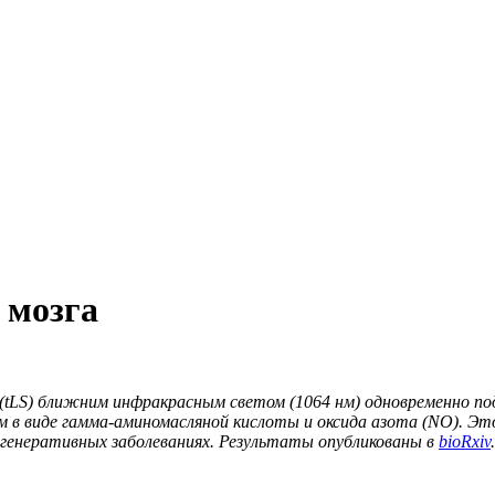
 мозга
(
tLS
) ближним инфракрасным светом (1064 нм) одновременно по
 в виде гамма-аминомасляной кислоты и оксида азота (
NO
). Э
егенеративных заболеваниях. Результаты опубликованы в
bioRxiv