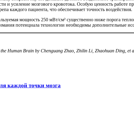
ти и усиление мозгового кровотока. Особую ценность работе п
па каждого пациента, что обеспечивает точность воздействия.
ьзуемая мощность 250 мВт/см² существенно ниже порога теплов
нимания потенциала технологии необходимы дополнительные исс
 in the Human Brain by Chenguang
Zhao
,
Zhilin
Li
,
Zhaohuan
Ding
,
et 
для каждой точки мозга