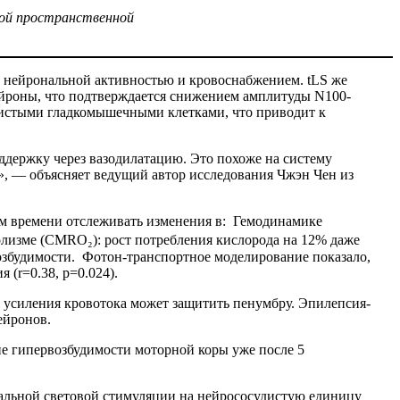
мой пространственной
 нейрональной активностью и кровоснабжением. tLS же
ейроны, что подтверждается снижением амплитуды N100-
дистыми гладкомышечными клетками, что приводит к
ддержку через вазодилатацию. Это похоже на систему
а», — объясняет ведущий автор исследования Чжэн Чен из
ом времени отслеживать изменения в: Гемодинамике
олизме (CMRO₂): рост потребления кислорода на 12% даже
озбудимости. Фотон-транспортное моделирование показало,
я (r=0.38, p=0.024).
 усиления кровотока может защитить пенумбру. Эпилепсия-
нейронов.
е гипервозбудимости моторной коры уже после 5
иальной световой стимуляции на нейрососудистую единицу