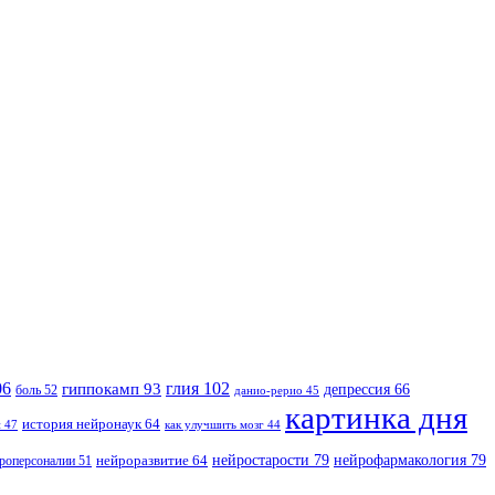
06
гиппокамп
93
глия
102
депрессия
66
боль
52
данио-рерио
45
картинка дня
история нейронаук
64
и
47
как улучшить мозг
44
нейростарости
79
нейрофармакология
79
нейроразвитие
64
роперсоналии
51