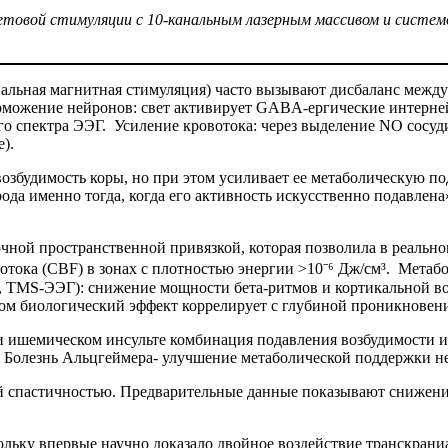
етовой стимуляции с 10-канальным лазерным массивом и систе
льная магнитная стимуляция) часто вызывают дисбаланс между
орможение нейронов: свет активирует GABA-ергические интерн
о спектра ЭЭГ. Усиление кровотока: через выделение NO сосу
е).
збудимость коры, но при этом усиливает ее метаболическую по
ода именно тогда, когда его активность искусственно подавлен
чной пространственной привязкой, которая позволила в реальн
тока (CBF) в зонах с плотностью энергии >10⁻⁶ Дж/см³. Метаб
, TMS-ЭЭГ): снижение мощности бета-ритмов и кортикальной в
этом биологический эффект коррелирует с глубиной проникновени
 ишемическом инсульте комбинация подавления возбудимости и
. Болезнь Альцгеймера- улучшение метаболической поддержки 
ой спастичностью. Предварительные данные показывают снижени
ольку впервые научно доказало двойное воздействие транскран