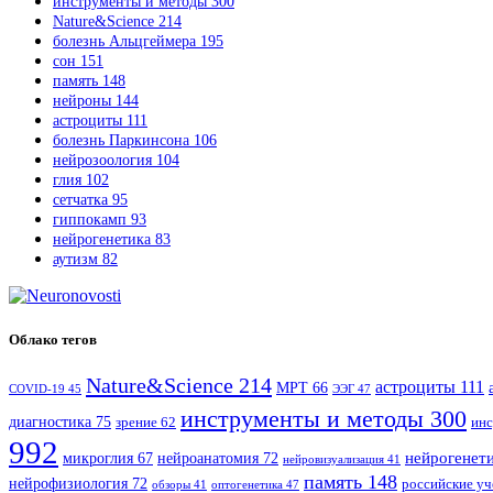
инструменты и методы
300
Nature&Science
214
болезнь Альцгеймера
195
сон
151
память
148
нейроны
144
астроциты
111
болезнь Паркинсона
106
нейрозоология
104
глия
102
сетчатка
95
гиппокамп
93
нейрогенетика
83
аутизм
82
Облако тегов
Nature&Science
214
астроциты
111
МРТ
66
COVID-19
45
ЭЭГ
47
инструменты и методы
300
диагностика
75
зрение
62
инс
992
нейрогенет
микроглия
67
нейроанатомия
72
нейровизуализация
41
память
148
нейрофизиология
72
российские у
оптогенетика
47
обзоры
41