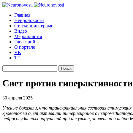
Главная
Нейроновости
Статьи и интервью
Видео
Мероприятия
Глоссарий
О портале
VK
ТГ
Найти:
Свет против гиперактивности
30 апреля 2025
Ученые доказали, что транскраниальная световая стимуляция 
кровоток за счет активации интернейронов с нейромедиатором
нейрососудистых нарушений при инсульте, эпилепсии и нейрод