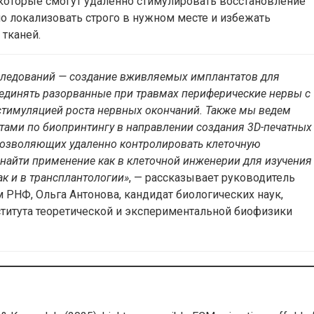
которые смогут удаленно стимулировать восстановление
но локализовать строго в нужном месте и избежать
тканей.
следований — создание вживляемых имплантатов для
единять разорванные при травмах периферические нервы с
тимуляцией роста нервных окончаний. Также мы ведем
тами по биопринтингу в направлении создания 3D-печатных
позволяющих удаленно контролировать клеточную
т найти применение как в клеточной инженерии для изучения
ак и в трансплантологии»
, — рассказывает руководитель
 РНФ, Ольга Антонова, кандидат биологических наук,
титута теоретической и экспериментальной биофизики