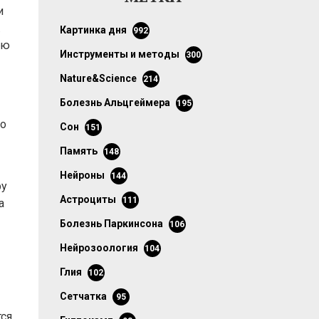
и
.
картинка дня
992
ию
инструменты и методы
300
Nature&Science
214
болезнь Альцгеймера
195
то
сон
151
память
148
нейроны
144
ру
астроциты
111
а
болезнь Паркинсона
106
нейрозоология
104
глия
102
сетчатка
95
тся