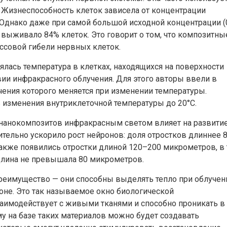
 Жизнеспособность клеток зависела от концентрации
 Однако даже при самой большой исходной концентрации (
выживало 84% клеток. Это говорит о том, что композитны
совой гибели нервных клеток.
ялась температура в клетках, находящихся на поверхности
ии инфракрасного облучения. Для этого авторы ввели в
ечения которого меняется при изменении температуры.
изменения внутриклеточной температуры до 20°С.
 нанокомпозитов инфракрасным светом влияет на развити
ительно ускорило рост нейронов: доля отростков длиннее 
также появились отростки длиной 120–200 микрометров, в 
длина не превышала 80 микрометров.
еимущество — они способны выделять тепло при облучен
не. Это так называемое окно биологической
заимодействует с живыми тканями и способно проникать в
му на базе таких материалов можно будет создавать