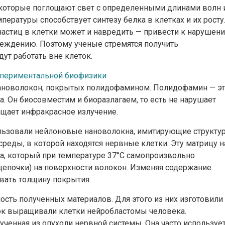
которые поглощают свет с определенными длинами волн 
ературы способствует синтезу белка в клетках и их росту
астиц в клетки может и навредить — привести к нарушен
еждению. Поэтому ученые стремятся получить
ут работать вне клеток.
кспериментальной биофизики
ановолокон, покрытых полидофамином. Полидофамин — э
. Он биосовместим и биоразлагаем, то есть не нарушает
ощает инфракрасное излучение.
льзовали нейлоновые нановолокна, имитирующие структу
среды, в которой находятся нервные клетки. Эту матрицу н
а, который при температуре 37°С самопроизвольно
цепочки) на поверхности волокон. Изменяя содержание
вать толщину покрытия.
сть полученных материалов. Для этого из них изготовили
ток выращивали клетки нейробластомы человека.
ученная из опухоли нервной системы. Она часто используе