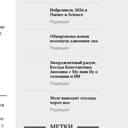
Нейроиюль 2026 в
Nature и Science
Редакция
кая
0
Обнаружена новая
молекула давления сна
Редакция
Эмерджентный разум.
Беседа Константина
Анохина с Му-мин Пу о
сознании и ИИ
Редакция
Мозг выводит отходы
через нос
ов
Редакция
ые
МЕТКИ
 с