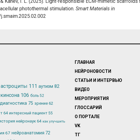
M., & Kanev, I. L. (2025). Light-responsible ECM-mimetic scaffolds 
tracellular photothermal stimulation.
Smart Materials in
6/j.smaim.2025.02.002
ГЛАВНАЯ
НЕЙРОНОВОСТИ
СТАТЬИ И ИНТЕРВЬЮ
астроциты
111
аутизм
82
ВИДЕО
ркинсона
106
боль
52
МЕРОПРИЯТИЯ
диагностика
75
зрение
62
ГЛОССАРИЙ
ьт
64
интересный пациент
55
О ПОРТАЛЕ
история нейронаук
64
как улучшить
VK
лия
67
нейроанатомия
72
ТГ