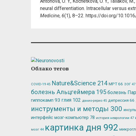
Аntonova, О. Y., Kochetkova, O. Y., Tailakov, 
neural differentiation. Intracellular versus ex
Medicine
,
6
(1), 8–22. https://doi.org/10.101
Облако тегов
Nature&Science
214
МРТ
66
ЭЭГ
47
COVID-19
45
болезнь Альцгеймера
195
болезнь Па
глия
102
гиппокамп
93
депрессия
66
данио-рерио
45
инструменты и методы
300
инсул
интерфейс мозг-компьютер
78
история неврологии
47
картинка дня
992
микрог
мозг
44