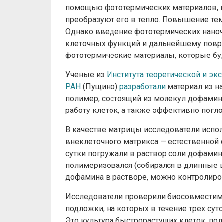
помощью фототермических материалов, 
преобразуют его в тепло. Повышение темп
Однако введение фототермических наноч
клеточных функций и дальнейшему повр
фототермические материалы, которые буд
Ученые из
Института теоретической и э
РАН
(Пущино)
разработали
материал из н
полимер, состоящий из молекул дофамина
работу клеток, а также эффективно погл
В качестве матрицы исследователи испо
внеклеточного матрикса — естественной 
сутки погружали в раствор соли дофамин
полимеризовался (собирался в длинные 
дофамина в растворе, можно контролиро
Исследователи проверили биосовместимо
подложки, на которых в течение трех су
Это культура быстрорастущих клеток, пол