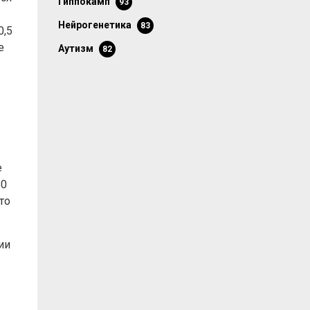
гиппокамп
93
нейрогенетика
83
0,5
е
аутизм
82
е
80
то
ии