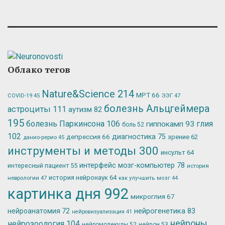
Облако тегов
Nature&Science
214
МРТ
66
ЭЭГ
47
COVID-19
45
болезнь Альцгеймера
астроциты
111
аутизм
82
195
болезнь Паркинсона
106
глия
гиппокамп
93
боль
52
102
депрессия
66
диагностика
75
зрение
62
данио-рерио
45
инструменты и методы
300
инсульт
64
интерфейс мозг-компьютер
78
интересный пациент
55
история
история нейронаук
64
неврологии
47
как улучшить мозг
44
картинка дня
992
микроглия
67
нейрогенетика
83
нейроанатомия
72
нейровизуализация
41
нейроны
нейрозоология
104
нейромолекулы
52
нейрон
53