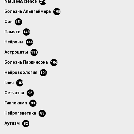
Nature&Science
214
болезнь Альцгеймера
195
сон
151
память
148
нейроны
144
астроциты
111
болезнь Паркинсона
106
нейрозоология
104
глия
102
сетчатка
95
гиппокамп
93
нейрогенетика
83
аутизм
82