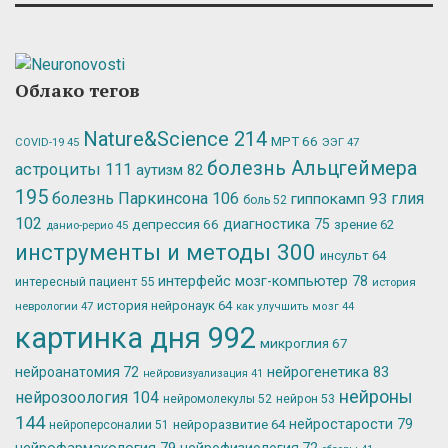
Облако тегов
Nature&Science
214
МРТ
66
ЭЭГ
47
COVID-19
45
болезнь Альцгеймера
астроциты
111
аутизм
82
195
болезнь Паркинсона
106
глия
гиппокамп
93
боль
52
102
депрессия
66
диагностика
75
зрение
62
данио-рерио
45
инструменты и методы
300
инсульт
64
интерфейс мозг-компьютер
78
интересный пациент
55
история
история нейронаук
64
неврологии
47
как улучшить мозг
44
картинка дня
992
микроглия
67
нейрогенетика
83
нейроанатомия
72
нейровизуализация
41
нейроны
нейрозоология
104
нейромолекулы
52
нейрон
53
144
нейростарости
79
нейроразвитие
64
нейроперсоналии
51
нейрофизиология
72