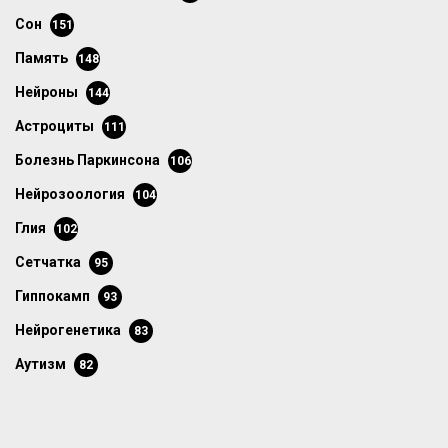
сон
151
память
148
нейроны
144
астроциты
111
болезнь Паркинсона
106
нейрозоология
104
глия
102
сетчатка
95
гиппокамп
93
нейрогенетика
83
аутизм
82