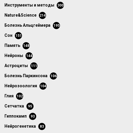
инструменты и методы
300
Nature&Science
214
болезнь Альцгеймера
195
сон
151
память
148
нейроны
144
астроциты
111
болезнь Паркинсона
106
нейрозоология
104
глия
102
сетчатка
95
гиппокамп
93
нейрогенетика
83