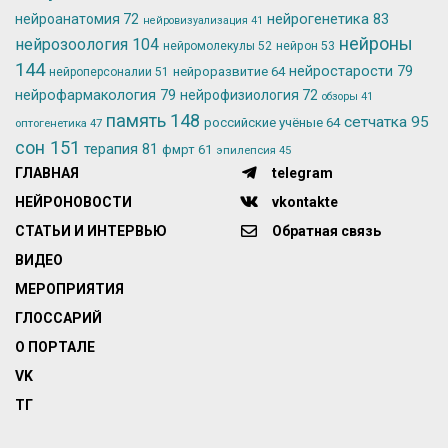
нейрогенетика
83
нейроанатомия
72
нейровизуализация
41
нейроны
нейрозоология
104
нейромолекулы
52
нейрон
53
144
нейростарости
79
нейроразвитие
64
нейроперсоналии
51
нейрофармакология
79
нейрофизиология
72
обзоры
41
память
148
сетчатка
95
российские учёные
64
оптогенетика
47
сон
151
терапия
81
фмрт
61
эпилепсия
45
ГЛАВНАЯ
telegram
НЕЙРОНОВОСТИ
vkontakte
СТАТЬИ И ИНТЕРВЬЮ
Обратная связь
ВИДЕО
МЕРОПРИЯТИЯ
ГЛОССАРИЙ
О ПОРТАЛЕ
VK
ТГ