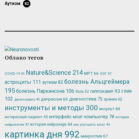
аутизм
82
Облако тегов
Nature&Science
214
МРТ
66
ЭЭГ
47
COVID-19
45
болезнь Альцгеймера
астроциты
111
аутизм
82
195
болезнь Паркинсона
106
глия
гиппокамп
93
боль
52
102
депрессия
66
диагностика
75
зрение
62
данио-рерио
45
инструменты и методы
300
инсульт
64
интерфейс мозг-компьютер
78
интересный пациент
55
история
история нейронаук
64
неврологии
47
как улучшить мозг
44
картинка дня
992
микроглия
67