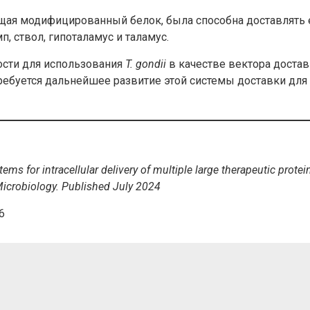
ущая модифицированный белок, была способна доставлять 
, ствол, гипоталамус и таламус.
сти для использования
T. gondii
в качестве вектора доста
требуется дальнейшее развитие этой системы доставки для
s for intracellular delivery of multiple large therapeutic protei
 Microbiology. Published July 2024
6