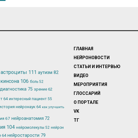
ГЛАВНАЯ
НЕЙРОНОВОСТИ
СТАТЬИ И ИНТЕРВЬЮ
астроциты
111
аутизм
82
ВИДЕО
ркинсона
106
боль
52
МЕРОПРИЯТИЯ
диагностика
75
зрение
62
ГЛОССАРИЙ
ьт
64
интересный пациент
55
О ПОРТАЛЕ
история нейронаук
64
как улучшить
VK
лия
67
нейроанатомия
72
ТГ
гия
104
нейромолекулы
52
нейрон
нейростарости
79
е
64