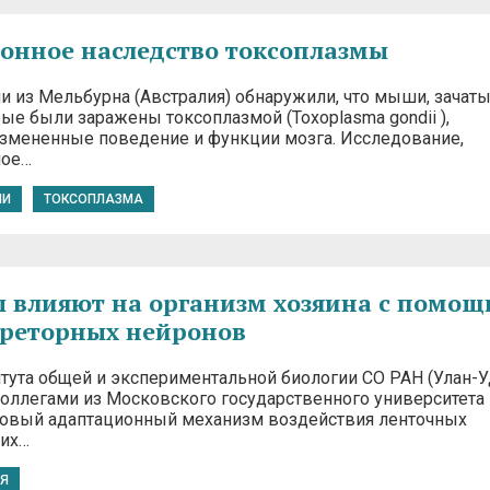
нное наследство токсоплазмы
и из Мельбурна (Австралия) обнаружили, что мыши, зачаты
ые были заражены токсоплазмой (Toxoplasma gondii ),
змененные поведение и функции мозга. Исследование,
ное…
ИИ
ТОКСОПЛАЗМА
 влияют на организм хозяина с помо
реторных нейронов
тута общей и экспериментальной биологии СО РАН (Улан-У
коллегами из Московского государственного университета
овый адаптационный механизм воздействия ленточных
оих…
Я