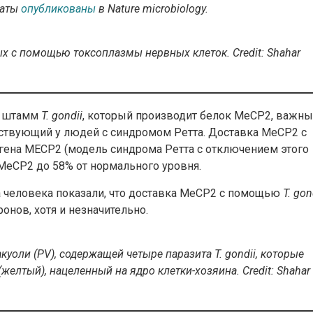
ьтаты
опубликованы
в Nature microbiology.
х с помощью токсоплазмы нервных клеток.
Credit
:
Shahar
й штамм
T. gondii
, который производит белок MeCP2, важн
тствующий у людей с синдромом Ретта. Доставка MeCP2 с
гена MECP2 (модель синдрома Ретта с отключением этого
MeCP2 до 58% от нормального уровня.
 человека показали, что доставка MeCP2 с помощью
T. gon
нов, хотя и незначительно.
уоли (PV), содержащей четыре паразита T. gondii, которые
елтый), нацеленный на ядро ​​клетки-хозяина.
Credit
:
Shahar