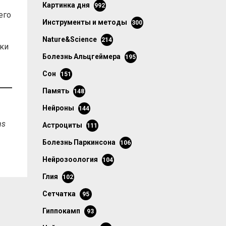
картинка дня
992
его
инструменты и методы
300
Nature&Science
214
вки
болезнь Альцгеймера
195
сон
151
память
148
нейроны
144
ns
астроциты
111
болезнь Паркинсона
106
нейрозоология
104
глия
102
сетчатка
95
гиппокамп
93