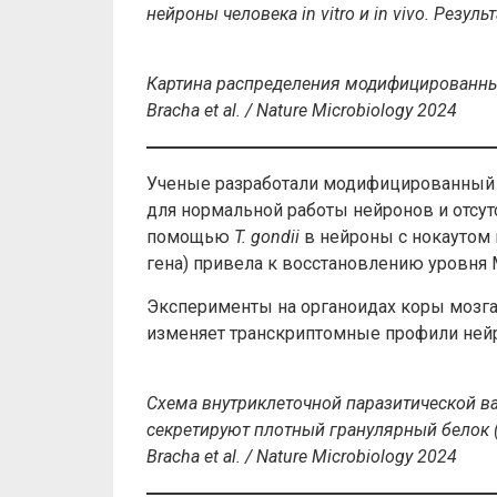
нейроны человека in vitro и in vivo. Резул
Картина распределения модифицированны
Bracha
et
al
. /
Nature
Microbiology
2024
Ученые разработали модифицированны
для нормальной работы нейронов и отсу
помощью
T. gondii
в нейроны с нокаутом 
гена) привела к восстановлению уровня 
Эксперименты на органоидах коры мозга
изменяет транскриптомные профили нейро
Схема внутриклеточной паразитической вак
секретируют плотный гранулярный белок (ж
Bracha
et
al
. /
Nature
Microbiology
2024