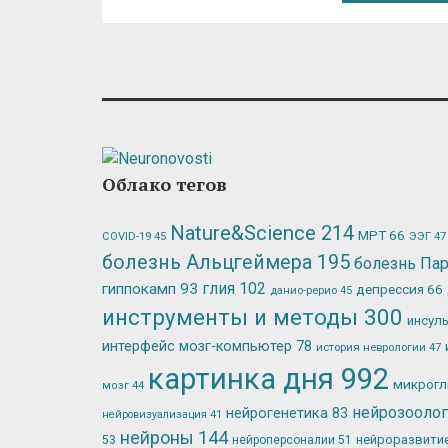
Облако тегов
Nature&Science
214
МРТ
66
ЭЭГ
47
COVID-19
45
болезнь Альцгеймера
195
болезнь Па
глия
102
гиппокамп
93
депрессия
66
данио-рерио
45
инструменты и методы
300
инсул
интерфейс мозг-компьютер
78
история неврологии
47
картинка дня
992
микрог
мозг
44
нейрозооло
нейрогенетика
83
нейровизуализация
41
нейроны
144
нейроразвити
53
нейроперсоналии
51