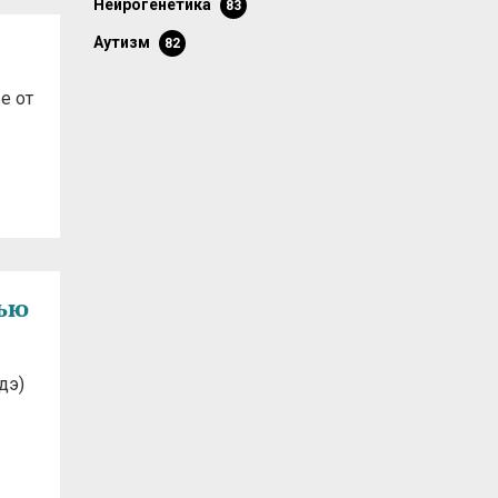
нейрогенетика
83
аутизм
82
е от
щью
дэ)