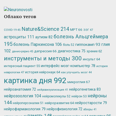
Облако тегов
Nature&Science
214
МРТ
66
ЭЭГ
47
COVID-19
45
болезнь Альцгеймера
астроциты
111
аутизм
82
195
болезнь Паркинсона
106
глия
гиппокамп
93
боль
52
102
депрессия
66
диагностика
75
зрение
62
данио-рерио
45
инструменты и методы
300
инсульт
64
интерфейс мозг-компьютер
78
интересный пациент
55
история
история нейронаук
64
неврологии
47
как улучшить мозг
44
картинка дня
992
микроглия
67
нейрогенетика
83
нейроанатомия
72
нейровизуализация
41
нейроны
нейрозоология
104
нейромолекулы
52
нейрон
53
144
нейростарости
79
нейроразвитие
64
нейроперсоналии
51
нейрофармакология
79
нейрофизиология
72
обзоры
41
память
148
сетчатка
95