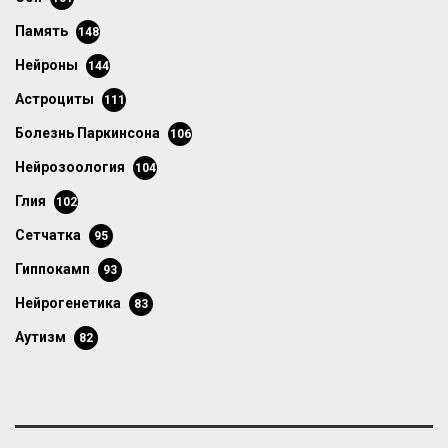
память
148
нейроны
144
астроциты
111
болезнь Паркинсона
106
нейрозоология
104
глия
102
сетчатка
95
гиппокамп
93
нейрогенетика
83
аутизм
82