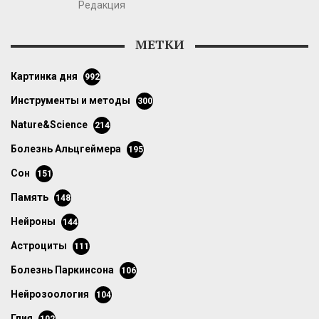
Редакция
МЕТКИ
картинка дня
992
инструменты и методы
300
Nature&Science
214
болезнь Альцгеймера
195
сон
151
память
148
нейроны
144
астроциты
111
болезнь Паркинсона
106
нейрозоология
104
глия