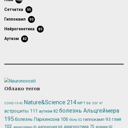
102
сетчатка
95
гиппокамп
93
нейрогенетика
83
аутизм
82
Облако тегов
Nature&Science
214
МРТ
66
ЭЭГ
47
COVID-19
45
болезнь Альцгеймера
астроциты
111
аутизм
82
195
болезнь Паркинсона
106
глия
гиппокамп
93
боль
52
102
депрессия
66
диагностика
75
зрение
62
данио-рерио
45