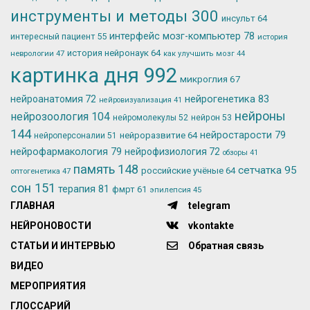
инструменты и методы
300
инсульт
64
интерфейс мозг-компьютер
78
интересный пациент
55
история
история нейронаук
64
неврологии
47
как улучшить мозг
44
картинка дня
992
микроглия
67
нейрогенетика
83
нейроанатомия
72
нейровизуализация
41
нейроны
нейрозоология
104
нейромолекулы
52
нейрон
53
144
нейростарости
79
нейроразвитие
64
нейроперсоналии
51
нейрофармакология
79
нейрофизиология
72
обзоры
41
память
148
сетчатка
95
российские учёные
64
оптогенетика
47
сон
151
терапия
81
фмрт
61
эпилепсия
45
ГЛАВНАЯ
telegram
НЕЙРОНОВОСТИ
vkontakte
СТАТЬИ И ИНТЕРВЬЮ
Обратная связь
ВИДЕО
МЕРОПРИЯТИЯ
ГЛОССАРИЙ