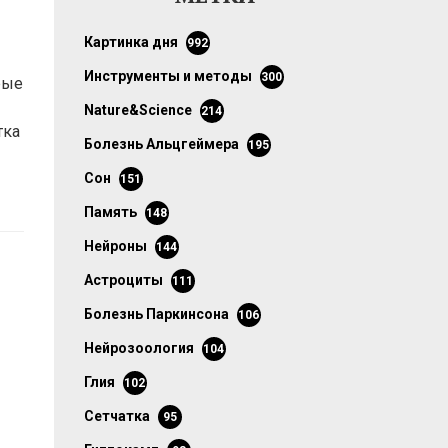
картинка дня
992
инструменты и методы
300
рые
Nature&Science
214
тка
болезнь Альцгеймера
195
сон
151
память
148
нейроны
144
астроциты
111
болезнь Паркинсона
106
нейрозоология
104
глия
102
сетчатка
95