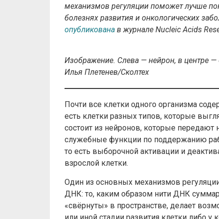
механизмов регуляции поможет лучше поня
болезнях развития и онкологических забо
опубликована
в журнале Nucleic Acids Rese
Изображение. Слева — нейрон, в центре —
Илья Плетенев/Сколтех
Почти все клетки одного организма соде
есть клетки разных типов, которые выгля
состоит из нейронов, которые передают
служебные функции по поддержанию рабо
то есть выборочной активации и деактива
взрослой клетки.
Один из основных механизмов регуляции 
ДНК: то, каким образом нити ДНК сумма
«свёрнуты» в пространстве, делает воз
или иной стадии развития клетки либо у к