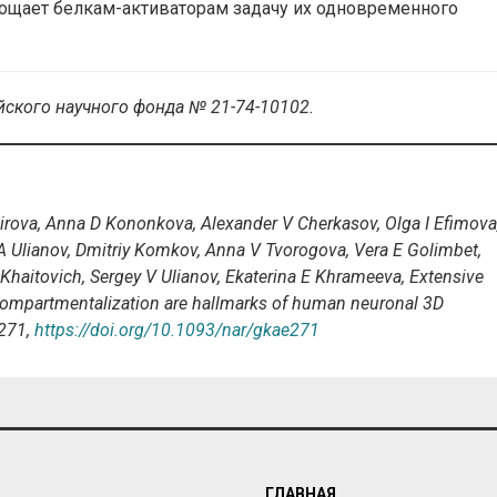
рощает белкам-активаторам задачу их одновременного
ского научного фонда № 21-74-10102.
agirova, Anna D Kononkova, Alexander V Cherkasov, Olga I Efimova
l A Ulianov, Dmitriy Komkov, Anna V Tvorogova, Vera E Golimbet,
 Khaitovich, Sergey V Ulianov, Ekaterina E Khrameeva, Extensive
compartmentalization are hallmarks of human neuronal 3D
e271,
https://doi.org/10.1093/nar/gkae271
ГЛАВНАЯ