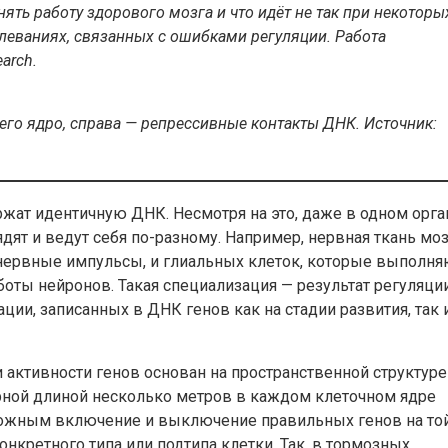
ть работу здорового мозга и что идёт не так при некоторы
леваниях, связанных с ошибками регуляции. Работа
arch.
 его ядро, справа — репрессивные контакты ДНК. Источник:
ржат идентичную ДНК. Несмотря на это, даже в одном орга
дят и ведут себя по-разному. Например, нервная ткань моз
 нервные импульсы, и глиальных клеток, которые выполня
ты нейронов. Такая специализация — результат регуляции
ции, записанных в ДНК генов как на стадии развития, так 
активности генов основан на пространственной структуре
рной длиной несколько метров в каждом клеточном ядре
можным включение и выключение правильных генов на то
онкретного типа или подтипа клетки. Так, в тормозных