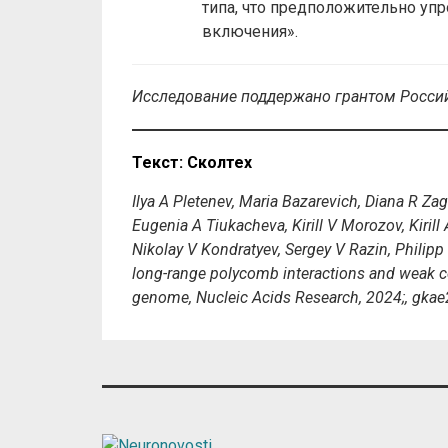
типа, что предположительно уп
включения».
Исследование поддержано грантом Россий
Текст: Сколтех
Ilya A Pletenev, Maria Bazarevich, Diana R Z
Eugenia A Tiukacheva, Kirill V Morozov, Kiril
Nikolay V Kondratyev, Sergey V Razin, Philipp
long-range polycomb interactions and weak 
genome, Nucleic Acids Research, 2024;, gka