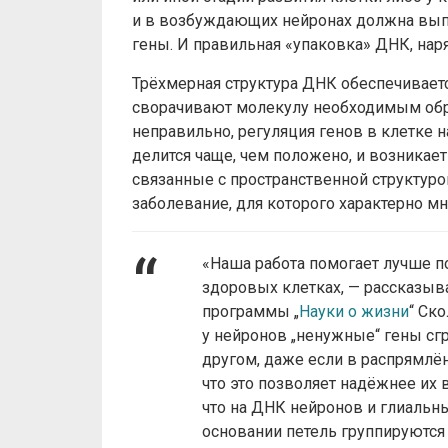
и в возбуждающих нейронах должна вып
гены. И правильная «упаковка» ДНК, нар
Трёхмерная структура ДНК обеспечивает
сворачивают молекулу необходимым обра
неправильно, регуляция генов в клетке н
делится чаще, чем положено, и возникает
связанные с пространственной структур
заболевание, для которого характерно 
«Наша работа помогает лучше по
здоровых клетках, — рассказыв
программы „
Науки о жизни
“ Ско
у нейронов „ненужные“ гены сгр
другом, даже если в распрямлё
что это позволяет надёжнее их
что на ДНК нейронов и глиальны
основании петель группируются 