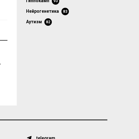
гиппокамп
93
нейрогенетика
83
аутизм
82
,
telegram