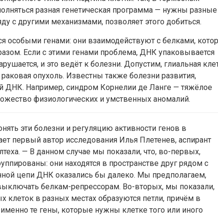
олняться разная генетическая программа — нужны разные
яду с другими механизмами, позволяет этого добиться.
ся особыми генами: они взаимодействуют с белками, кото
зом. Если с этими генами проблема, ДНК упаковывается
арушается, и это ведёт к болезни. Допустим, глиальная кле
 раковая опухоль. Известны также болезни развития,
ой ДНК. Например, синдром Корнелии де Ланге — тяжёлое
множество физиологических и умственных аномалий.
нять эти болезни и регуляцию активности генов в
ает первый автор исследования Илья Плетенев, аспирант
лтеха. — В данном случае мы показали, что, во-первых,
уппированы: они находятся в пространстве друг рядом с
нной цепи ДНК оказались бы далеко. Мы предполагаем,
 выключать белкам-репрессорам. Во-вторых, мы показали,
х клеток в разных местах образуются петли, причём в
именно те гены, которые нужны клетке того или иного