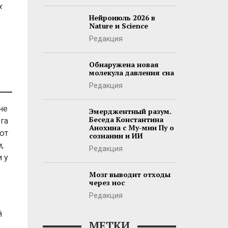
х
Нейроиюль 2026 в
Nature и Science
Редакция
Обнаружена новая
молекула давления сна
Редакция
не
Эмерджентный разум.
Беседа Константина
га
Анохина с Му-мин Пу о
ют
сознании и ИИ
,
Редакция
и у
Мозг выводит отходы
через нос
Редакция
й
МЕТКИ